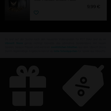
9,99 €
Du bist auf der Suche nach den neuesten Videospielen für PC? Dann bist du im
Ubisoft Store
genau richtig! Genieße das ultimative Spielerlebnis mit neuen
Spielen, Season Pässen und weiteren
zusätzlichen Inhalten
aus dem Ubisoft Store.
Durch regelmäßige Angebote kannst du
tolle Schnäppchen
für Spiele aus Ubisofts