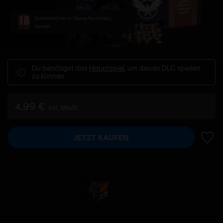
Schimpfwörter, In-Game Purchases,
Gewalt
Du benötigst das
Hauptspiel
, um diesen DLC spielen
zu können.
4,99 €
inkl. MwSt
JETZT KAUFEN
ZUR 