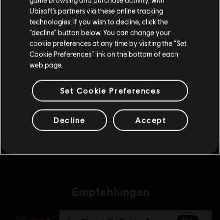
deinen lokalen Ubisoft Store.
Ubisoft’s partners via these online tracking
technologies. If you wish to decline, click the
DLC
Tom Clancy's The Division 2
“decline” button below. You can change your
Im aktuellen Store bleiben
cookie preferences at any time by visiting the “Set
500-Premium-Credits-Paket
Cookie Preferences” link on the bottom of each
ZUM LOKALEN STORE WECHSELN
4,99 €
web page.
Set Cookie Preferences
DLC
Tom Clancy's The Division 2
1050-Premium-Credits-Paket
Decline
Accept
9,99 €
Empfehlungen