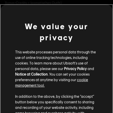
Bonus-Credits + kosmetisches Outfit)
Bewertung :
Schimpfwörter, In-Game Purchases, Gewalt
We value your
Plattformen:
PC (Digital)
mehr anzeigen
Genre:
Action/Adventure
,
Koop
,
Mehrspieler
,
Shooter
privacy
PC-Bedingungen:
Du benötigst ein Ubisoft-Konto und Ubisoft
Additional content for this game:
Connect, um diesen Inhalt zu verwenden.
This website processes personal data through the
use of online tracking technologies, including
DLC
Tom Clancy’s The Division 2
© 2024 Ubisoft Entertainment. All Rights Reserved. Tom
cookies. To learn more about Ubisoft's use of
Clancy’s, The Division logo, the Soldier Icon, Ubisoft, and
14000 Premium Credits Paket
personal data, please see our
Privacy Policy
and
the Ubisoft logo are registered or unregistered
99,99 €
Notice at Collection
. You can set your cookies
trademarks of Ubisoft Entertainment in the US and/or
preferences at anytime by visiting our
cookie
other countries.
management tool.
Soweit wir wissen kommst du aus
Vereinigte
DLC
Tom Clancy's The Division 2
Staaten von Amerika
.
In addition to the above, by clicking the “accept”
4100-Premium-Credits-Paket
button below you specifically consent to sharing
Wenn du etwas bestellen möchtest, besuche bitte
and recording of your website activity, including
34,99 €
game browsing and purchase activity, with