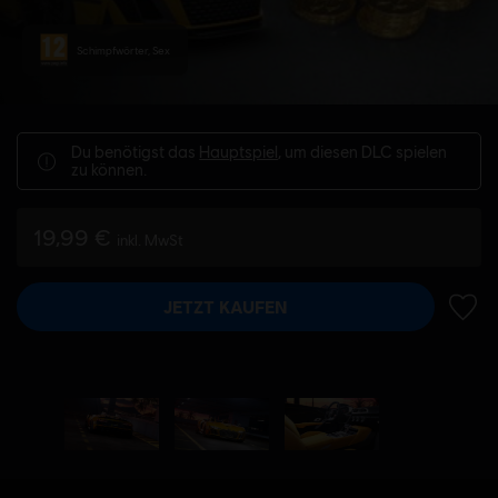
Schimpfwörter, Sex
Du benötigst das
Hauptspiel
, um diesen DLC spielen
zu können.
19,99 €
inkl. MwSt
JETZT KAUFEN
ZUR 