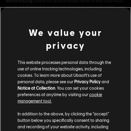
Beschreibung:
Starte mit quietschenden Reifen in dein Abenteuer
mit diesem Willkommenspaket, das den einzigartigen Audi R8
Spyder Motorfest Edition und 220.000 Crew-Credits enthält.
Bewertung :
Schimpfwörter, Sex
We value your
mehr anzeigen
Genre:
Rennen
privacy
© 2024 Ubisoft Entertainment. All Rights Reserved. The
Additional content for this game:
Crew, Ubisoft, and the Ubisoft logo are registered or
This website processes personal data through the
unregistered trademarks of Ubisoft Entertainment in the
use of online tracking technologies, including
DLC
The Crew Motorfest
US and/or other countries.
cookies. To learn more about Ubisoft's use of
Audi-Doppelautopaket
personal data, please see our
Privacy Policy
and
Notice at Collection
. You can set your cookies
2,99 €
preferences at anytime by visiting our
cookie
management tool.
Soweit wir wissen kommst du aus
Vereinigte
Staaten von Amerika
.
DLC
The Crew Motorfest
In addition to the above, by clicking the “accept”
button below you specifically consent to sharing
JDM-Autopaket
Wenn du etwas bestellen möchtest, besuche bitte
and recording of your website activity, including
6,99 €