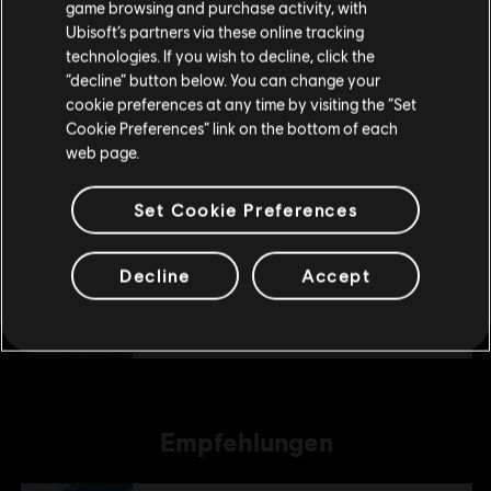
game browsing and purchase activity, with
deinen lokalen Ubisoft Store.
Ubisoft’s partners via these online tracking
technologies. If you wish to decline, click the
“decline” button below. You can change your
DLC
The Crew Motorfest
Im aktuellen Store bleiben
cookie preferences at any time by visiting the “Set
BMW-Doppelautopaket
Cookie Preferences” link on the bottom of each
ZUM LOKALEN STORE WECHSELN
2,99 €
web page.
Set Cookie Preferences
DLC
The Crew Motorfest
Triple Bike Pack
Decline
Accept
4,99 €
Empfehlungen