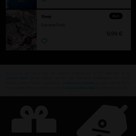
DLC
Steep
Extreme Pack
9,99 €
Du bist auf der Suche nach den neuesten Videospielen für PC? Dann bist du im
Ubisoft Store
genau richtig! Genieße das ultimative Spielerlebnis mit neuen
Spielen, Season Pässen und weiteren
zusätzlichen Inhalten
aus dem Ubisoft Store.
Durch regelmäßige Angebote kannst du
tolle Schnäppchen
für Spiele aus Ubisofts