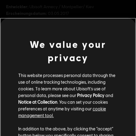
Entwickler:
Ubisoft Annecy / Montpellier/ Kiev
Erscheinungsdatum:
03.05.2017
Beschreibung:
Zieht euch um für die verrückteste Party in den
Alpen von Steep! Rast in einer brandneuen Sportart den Berg
hinunter, passt euren Stil mit lustigen und abgedrehten Outfits an
We value your
und bereitet euch darauf vor, euer Können in den total
mehr
Bewertung :
privacy
mehr anzeigen
Genre:
Open-World-Spiel
,
Strategie
,
Sports
This website processes personal data through the
Additional content for this game:
use of online tracking technologies, including
© 2017 Ubisoft Entertainment. All Rights Reserved. Ubisoft and
cookies. To learn more about Ubisoft's use of
the Ubisoft logo are trademarks of Ubisoft Entertainment in
personal data, please see our
Privacy Policy
and
DLC
Steep X Games - DLC
the US and/or other countries.
Notice at Collection
. You can set your cookies
X Game DLC
preferences at anytime by visiting our
cookie
management tool.
9,99 €
Soweit wir wissen kommst du aus
Vereinigte
Staaten von Amerika
.
In addition to the above, by clicking the “accept”
button below you specifically consent to sharing