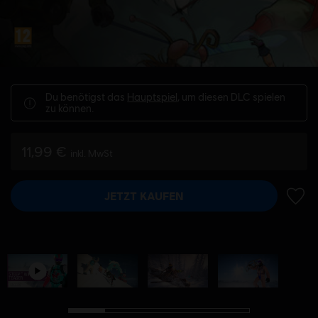
Du benötigst das
Hauptspiel
, um diesen DLC spielen
zu können.
11,99 €
inkl. MwSt
JETZT KAUFEN
ZUR 