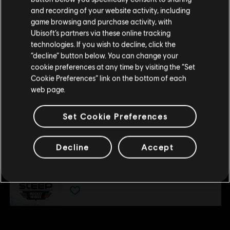
DLC
Steep
Wenn du etwas bestellen möchtest, besuche bitte
and recording of your website activity, including
game browsing and purchase activity, with
deinen lokalen Ubisoft Store.
Extreme Pack
Ubisoft’s partners via these online tracking
9,99 €
technologies. If you wish to decline, click the
“decline” button below. You can change your
Im aktuellen Store bleiben
cookie preferences at any time by visiting the “Set
Cookie Preferences” link on the bottom of each
DLC
Steep
ZUM LOKALEN STORE WECHSELN
web page.
90's
4,99 €
Set Cookie Preferences
Decline
Accept
DLC
Steep - Rocket Wingsuit Pack - DLC
Rocket Wings DLC
4,99 €