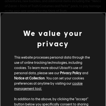
adventures, new buddies, and additional items including the ""Relics
of Zaron – Stick of Truth Costumes and Perks"" pack, to pay homage
to the epic war waged for the Stick of Truth.
Genre:
Action/Adventure
,
Rollenspiel
© 2017 South Park Digital Studios LLC. All Rights
We value your
Reserved. South Park and all elements thereof © 2017
Comedy Partners. All Rights Reserved. Comedy Central,
privacy
mehr anzeigen
South Park and all related titles, logos, and characters are
trademarks of Comedy Partners. Game software © 2017
Additional content for this game:
This website processes personal data through the
Ubisoft Entertainment. All Rights Reserved. Ubisoft and
use of online tracking technologies, including
the Ubisoft logo are trademarks of Ubisoft Entertainment
cookies. To learn more about Ubisoft's use of
in the U.S. and/or other countries.
DLC
South Park: Die rektakuläre Zerreißprobe
personal data, please see our
Privacy Policy
and
Notice at Collection
. You can set your cookies
Danger Deck
preferences at anytime by visiting our
cookie
5,99 €
management tool.
Soweit wir wissen kommst du aus
Vereinigte
Staaten von Amerika
.
In addition to the above, by clicking the “accept”
DLC
button below you specifically consent to sharing
South Park: The Fractured but Whole