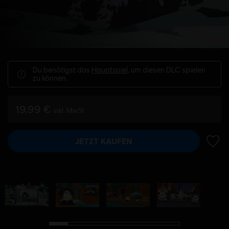
Du benötigst das
Hauptspiel
, um diesen DLC spielen
zu können.
19,99 €
inkl. MwSt
JETZT KAUFEN
ZUR 