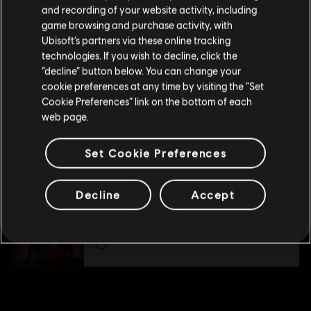
Wenn du etwas bestellen möchtest, besuche bitte
and recording of your website activity, including
Bring den Crunch
game browsing and purchase activity, with
deinen lokalen Ubisoft Store.
11,99 €
Ubisoft’s partners via these online tracking
technologies. If you wish to decline, click the
“decline” button below. You can change your
Im aktuellen Store bleiben
cookie preferences at any time by visiting the “Set
DLC
South Park Die rektakuläre Zerreißprobe
Cookie Preferences” link on the bottom of each
ZUM LOKALEN STORE WECHSELN
Towelie
web page.
1,99 €
Set Cookie Preferences
DLC
South Park: The Fractured but Whole
Decline
Accept
From Dusk Till Casa Bonita
11,99 €