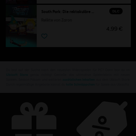
DLC
South Park: Die rektakuläre Zerreißprobe
Relikte von Zaron
4,99 €
Du bist auf der Suche nach den neuesten Videospielen für PC? Dann bist du im
Ubisoft Store
genau richtig! Genieße das ultimative Spielerlebnis mit neuen
Spielen, Season Pässen und weiteren
zusätzlichen Inhalten
aus dem Ubisoft Store.
Durch regelmäßige Angebote kannst du
tolle Schnäppchen
für Spiele aus Ubisofts