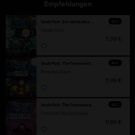
Empfehlungen
DLC
South Park: Die rektakuläre Zerreißprobe
Danger Deck
5,99 €
DLC
South Park: The Fractured but Whole
Bring den Crunch
11,99 €
DLC
South Park: The Fractured but Whole
From Dusk Till Casa Bonita
11,99 €