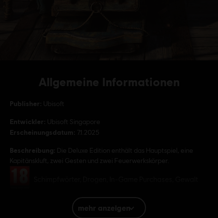
Allgemeine Informationen
Publisher:
Ubisoft
Entwickler:
Ubisoft Singapore
Erscheinungsdatum:
7.1.2025
Beschreibung:
Die Deluxe Edition enthält das Hauptspiel, eine
Kapitänskluft, zwei Gesten und zwei Feuerwerkskörper.
Bewertung :
Schimpfwörter, Drogen, In-Game Purchases, Gewalt
Plattformen:
PC (Digital), PS5 (Digital), Xbox (Digital), Steam
mehr anzeigen
Genre:
Open-World-Spiel
,
Action/Adventure
,
Mehrspieler
,