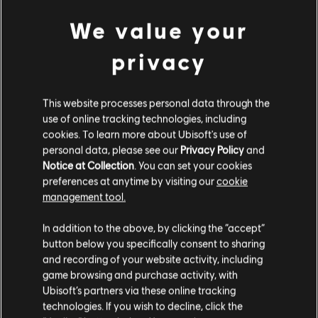
We value your
privacy
This website processes personal data through the
use of online tracking technologies, including
cookies. To learn more about Ubisoft's use of
personal data, please see our
Privacy Policy
and
Notice at Collection
. You can set your cookies
preferences at anytime by visiting our
cookie
management tool.
Soweit wir wissen kommst du aus
Vereinigte
Staaten von Amerika
.
In addition to the above, by clicking the “accept”
button below you specifically consent to sharing
Wenn du etwas bestellen möchtest, besuche bitte
and recording of your website activity, including
game browsing and purchase activity, with
deinen lokalen Ubisoft Store.
Ubisoft’s partners via these online tracking
technologies. If you wish to decline, click the