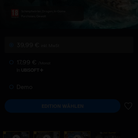
Schimpfwörter, Drogen, In-Game
Purchases, Gewalt
39,99 €
inkl. MwSt
17,99 €
/Monat
In
Demo
EDITION WÄHLEN
ZUR 