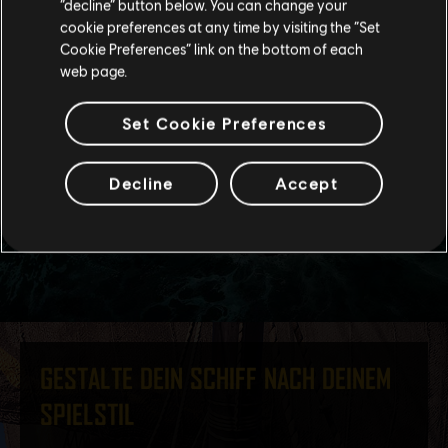
“decline” button below. You can change your
Im aktuellen Store bleiben
cookie preferences at any time by visiting the “Set
Cookie Preferences” link on the bottom of each
ZUM LOKALEN STORE WECHSELN
web page.
Set Cookie Preferences
Decline
Accept