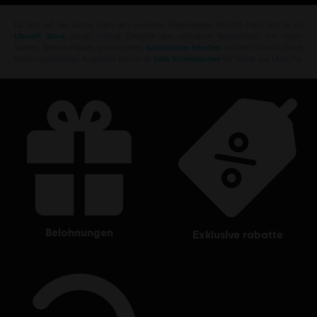
Du bist auf der Suche nach den neuesten Videospielen für PC? Dann bist du im
Ubisoft Store
genau richtig! Genieße das ultimative Spielerlebnis mit neuen
Spielen, Season Pässen und weiteren
zusätzlichen Inhalten
aus dem Ubisoft Store.
Durch regelmäßige Angebote kannst du
tolle Schnäppchen
für Spiele aus Ubisofts
belohnungen
exklusive rabatte