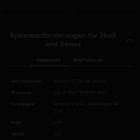
Systemanforderungen für Skull
and Bones
MINIMUM
EMPFOHLEN
Betriebssystem
Windows 10 (64-bit version)
Prozessor
Intel i3 4150 / AMD FX 4300
Grafikkarte
Nvidia GTX 950 / AMD Radeon R9
270X
RAM
8 GB
VRAM
2 GB