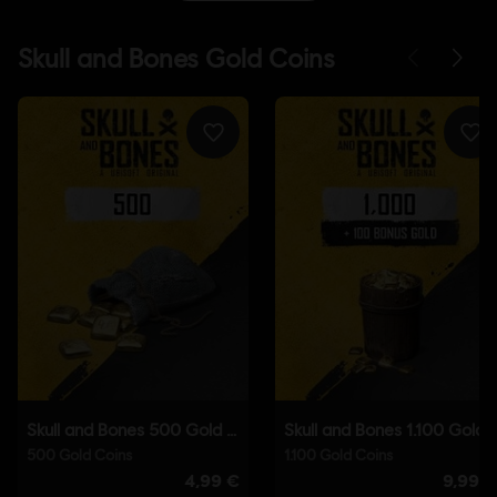
Rollenspiel
,
Koop
Anti-Cheat-Software:
Die Anti-Cheat-Lösung BattlEye wird
automatisch zusammen mit dem Spiel installiert und ist erforderlich,
um das Spiel zu spielen. Wenn du sie deinstallierst, kannst du das
Spiel nicht mehr starten.
© 2025 Ubisoft Entertainment. All Rights Reserved. Skull
and Bones, Ubisoft, and the Ubisoft logo are registered or
unregistered trademarks of Ubisoft Entertainment in the
US and/or other countries.