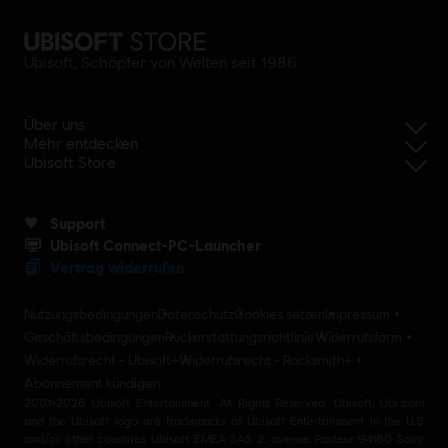
Ubisoft, Schöpfer von Welten seit 1986
Über uns
Mehr entdecken
Ubisoft Store
Support
Ubisoft Connect-PC-Launcher
Vertrag widerrufen
Nutzungsbedingungen
Datenschutz
Cookies setzen
Impressum
Geschäftsbedingungen
Rückerstattungsrichtlinie
Widerrufsform
Widerrufsrecht - Ubisoft+
Widerrufsrecht - Rocksmith+
Abonnement kündigen
2001-2026 Ubisoft Entertainment. All Rights Reserved. Ubisoft, Ubi.com
and the Ubisoft logo are trademarks of Ubisoft Entertainment in the U.S
and/or other countries Ubisoft EMEA SAS 2, avenue Pasteur 94160 Saint