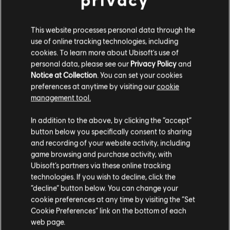
19,99 €
This website processes personal data through the
use of online tracking technologies, including
cookies. To learn more about Ubisoft's use of
personal data, please see our
Privacy Policy
and
DLC
Riders Republic
Notice at Collection
. You can set your cookies
Karrierepaket
preferences at anytime by visiting our
cookie
39,99 €
management tool.
Soweit wir wissen kommst du aus
Vereinigte
Staaten von Amerika
.
In addition to the above, by clicking the “accept”
button below you specifically consent to sharing
Anzeige:
5
von
5
Artikeln
Wenn du etwas bestellen möchtest, besuche bitte
and recording of your website activity, including
game browsing and purchase activity, with
deinen lokalen Ubisoft Store.
Du bist auf der Suche nach den neuesten Videospielen für PC? Dann bist du im
Ubisoft’s partners via these online tracking
Ubisoft Store
genau richtig! Genieße das ultimative Spielerlebnis mit neuen
technologies. If you wish to decline, click the
Spielen, Season Pässen und weiteren
zusätzlichen Inhalten
aus dem Ubisoft Store.
Durch regelmäßige Angebote kannst du
tolle Schnäppchen
für Spiele aus Ubisofts
“decline” button below. You can change your
Im aktuellen Store bleiben
cookie preferences at any time by visiting the “Set
Cookie Preferences” link on the bottom of each
ZUM LOKALEN STORE WECHSELN
web page.