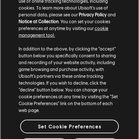
use of online tracking technologies, including
9,99 €
cookies. To learn more about Ubisoft's use of
personal data, please see our
Privacy Policy
and
Notice at Collection
. You can set your cookies
preferences at anytime by visiting our
cookie
management tool.
Anzeige:
4
von
4
Artikeln
Soweit wir wissen kommst du aus
Vereinigte
Staaten von Amerika
.
In addition to the above, by clicking the “accept”
Du bist auf der Suche nach den neuesten Videospielen für PC? Dann bist du im
Ubisoft Store
genau richtig! Genieße das ultimative Spielerlebnis mit neuen
button below you specifically consent to sharing
Spielen, Season Pässen und weiteren
zusätzlichen Inhalten
aus dem Ubisoft Store.
Wenn du etwas bestellen möchtest, besuche bitte
and recording of your website activity, including
Durch regelmäßige Angebote kannst du
tolle Schnäppchen
für Spiele aus Ubisofts
game browsing and purchase activity, with
deinen lokalen Ubisoft Store.
Ubisoft’s partners via these online tracking
technologies. If you wish to decline, click the
“decline” button below. You can change your
Im aktuellen Store bleiben
cookie preferences at any time by visiting the “Set
Cookie Preferences” link on the bottom of each
ZUM LOKALEN STORE WECHSELN
web page.
Set Cookie Preferences