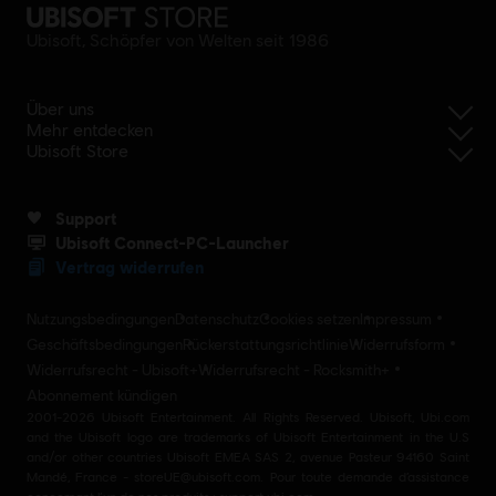
Ubisoft, Schöpfer von Welten seit 1986
Über uns
Mehr entdecken
Ubisoft Store
Support
Ubisoft Connect-PC-Launcher
Vertrag widerrufen
Nutzungsbedingungen
Datenschutz
Cookies setzen
Impressum
Geschäftsbedingungen
Rückerstattungsrichtlinie
Widerrufsform
Widerrufsrecht - Ubisoft+
Widerrufsrecht - Rocksmith+
Abonnement kündigen
2001-2026 Ubisoft Entertainment. All Rights Reserved. Ubisoft, Ubi.com
and the Ubisoft logo are trademarks of Ubisoft Entertainment in the U.S
and/or other countries Ubisoft EMEA SAS 2, avenue Pasteur 94160 Saint
Mandé, France - storeUE@ubisoft.com. Pour toute demande d’assistance