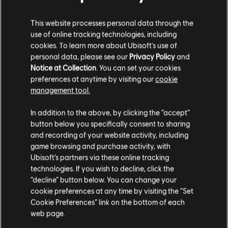
10,00 €
99,99 €
This website processes personal data through the
use of online tracking technologies, including
-95%
cookies. To learn more about Ubisoft's use of
Tom Clancy's Ghost Recon Breakpoint
personal data, please see our
Privacy Policy
and
Notice at Collection
. You can set your cookies
Deluxe Edition
preferences at anytime by visiting our
cookie
3,50 €
69,99 €
management tool.
Soweit wir wissen kommst du aus
Vereinigte
Staaten von Amerika
.
In addition to the above, by clicking the “accept”
button below you specifically consent to sharing
Anzeige:
4
von
4
Artikeln
Wenn du etwas bestellen möchtest, besuche bitte
and recording of your website activity, including
Du bist auf der Suche nach den neuesten Videospielen für PC? Dann bist du im
game browsing and purchase activity, with
deinen lokalen Ubisoft Store.
Ubisoft Store
genau richtig! Genieße das ultimative Spielerlebnis mit neuen
Ubisoft’s partners via these online tracking
Spielen, Season Pässen und weiteren
zusätzlichen Inhalten
aus dem Ubisoft Store.
technologies. If you wish to decline, click the
Durch regelmäßige Angebote kannst du
tolle Schnäppchen
für Spiele aus Ubisofts
“decline” button below. You can change your
Im aktuellen Store bleiben
cookie preferences at any time by visiting the “Set
Cookie Preferences” link on the bottom of each
ZUM LOKALEN STORE WECHSELN
web page.