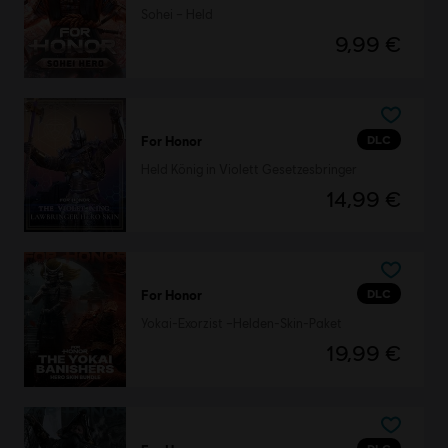
Sohei – Held
9,99 €
DLC
For Honor
Held König in Violett Gesetzesbringer
14,99 €
DLC
For Honor
Yokai-Exorzist –Helden-Skin-Paket
19,99 €