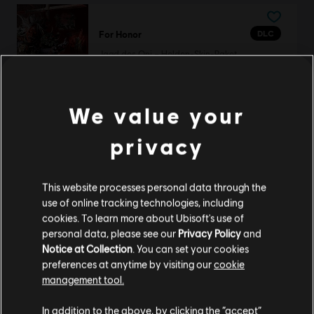
DLC
For Honor
Jagd des Oni – Helden-Skin-Paket
29,99 €
We value your
privacy
DLC
For Honor
Yasuke der Tapfere – Shugoki-Helden-Skin
14,99 €
This website processes personal data through the
use of online tracking technologies, including
cookies. To learn more about Ubisoft's use of
personal data, please see our
Privacy Policy
and
Notice at Collection
. You can set your cookies
DLC
For Honor
preferences at anytime by visiting our
cookie
Lord Ramiel – Wächter-Helden-Skin
management tool.
11,99 €
Soweit wir wissen kommst du aus
Vereinigte
Staaten von Amerika
.
In addition to the above, by clicking the “accept”