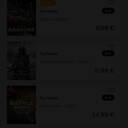
NEU
DLC
For Honor
Arakure – Heldin
9,99 €
DLC
For Honor
Held Meister Katashi - Orochi
11,99 €
DLC
For Honor
Battle-Paket – Y10S2
24,99 €