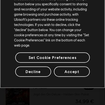
button below you specifically consent to sharing
Wenn du etwas bestellen möchtest, besuche bitte
and recording of your website activity, including
game browsing and purchase activity, with
deinen lokalen Ubisoft Store.
DLC
For Honor
Ubisoft’s partners via these online tracking
Held Herr des Schmelztiegels Zenturio
technologies. If you wish to decline, click the
14,99 €
“decline” button below. You can change your
Im aktuellen Store bleiben
cookie preferences at any time by visiting the “Set
Cookie Preferences” link on the bottom of each
ZUM LOKALEN STORE WECHSELN
web page.
DLC
For Honor
Set Cookie Preferences
König in Violett und Herr des Schmelztiegels Heldenpaket
24,99 €
Decline
Accept
DLC
For Honor
Jagd des Oni Deluxe – Helden-Skin-Paket
34,99 €