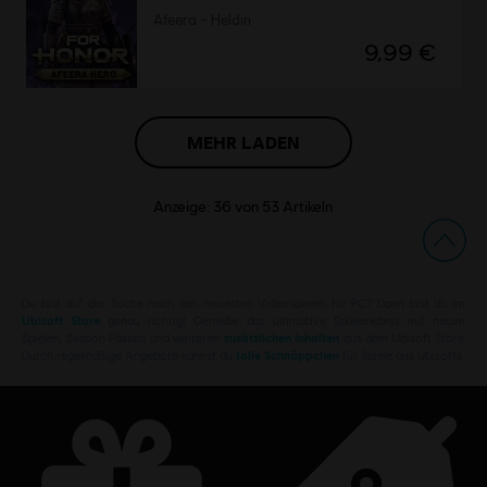
Afeera – Heldin
9,99 €
MEHR LADEN
Anzeige:
36
von
53
Artikeln
Du bist auf der Suche nach den neuesten Videospielen für PC? Dann bist du im
Ubisoft Store
genau richtig! Genieße das ultimative Spielerlebnis mit neuen
Spielen, Season Pässen und weiteren
zusätzlichen Inhalten
aus dem Ubisoft Store.
Durch regelmäßige Angebote kannst du
tolle Schnäppchen
für Spiele aus Ubisofts