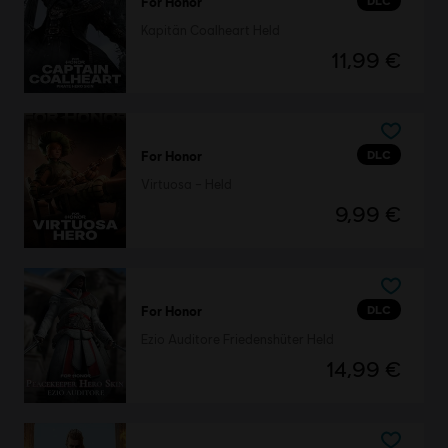
DLC
For Honor
Kapitän Coalheart Held
11,99 €
DLC
For Honor
Virtuosa – Held
9,99 €
DLC
For Honor
Ezio Auditore Friedenshüter Held
14,99 €