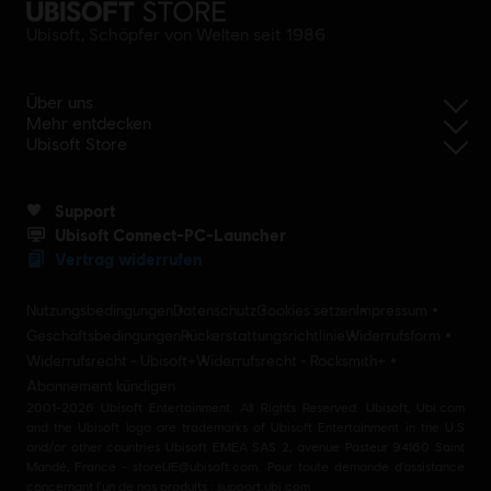
Ubisoft, Schöpfer von Welten seit 1986
Über uns
Mehr entdecken
Ubisoft Store
Support
Ubisoft Connect-PC-Launcher
Vertrag widerrufen
Nutzungsbedingungen
Datenschutz
Cookies setzen
Impressum
Geschäftsbedingungen
Rückerstattungsrichtlinie
Widerrufsform
Widerrufsrecht - Ubisoft+
Widerrufsrecht - Rocksmith+
Abonnement kündigen
2001-2026 Ubisoft Entertainment. All Rights Reserved. Ubisoft, Ubi.com
and the Ubisoft logo are trademarks of Ubisoft Entertainment in the U.S
and/or other countries Ubisoft EMEA SAS 2, avenue Pasteur 94160 Saint
Mandé, France - storeUE@ubisoft.com. Pour toute demande d’assistance
concernant l’un de nos produits : support.ubi.com