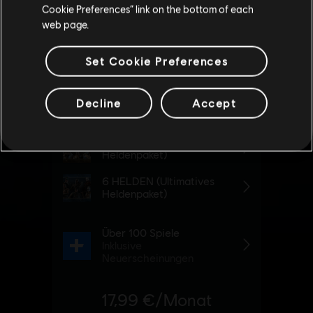
Cookie Preferences” link on the bottom of each
ZUM LOKALEN STORE WECHSELN
web page.
Set Cookie Preferences
Decline
Accept