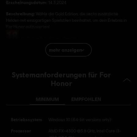
Erscheinungsdatum:
14.3.2024
Beschreibung:
Wähle die Gold Edition, die sechs zusätzliche
Helden mit einzigartigen Spielstilen beinhaltet, um dein Erlebnis in
For Honor aufzuwerten!
Bewertung :
In-Game Purchases, Gewalt
mehr anzeigen
Plattformen:
PC (Digital), PS4 (Digital), Xbox (Digital), Steam
Genre:
Mehrspieler
,
Koop
,
Kampf
Systemanforderungen für For
Anti-Cheat-Software:
Die Anti-Cheat-Lösung Easy Anti-Cheat
wird automatisch zusammen mit dem Spiel installiert und ist
Honor
erforderlich, um das Spiel zu spielen. Wenn du sie deinstallierst,
kannst du das Spiel nicht mehr starten.
MINIMUM
EMPFOHLEN
© 2024 Ubisoft Entertainment. All Rights Reserved. The For Honor logo, Marching Fire,
Ubisoft and the Ubisoft logo are registered or unregistered trademarks of Ubisoft
Betriebssystem
Windows 10 (64-bit versions only)
Entertainment in the US and/or other countries.
Prozessor
AMD FX-4300 @3.8 GHz, Intel Core i3-