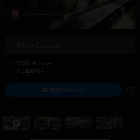
In-Game Purchases, Gewalt
59,99 €
inkl. MwSt
17,99 €
/Monat
In
EDITION WÄHLEN
ZUR 