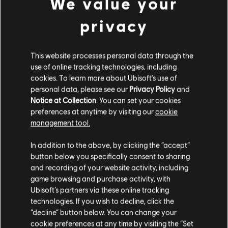
We value your
privacy
This website processes personal data through the
use of online tracking technologies, including
cookies. To learn more about Ubisoft's use of
personal data, please see our
Privacy Policy
and
Notice at Collection
. You can set your cookies
preferences at anytime by visiting our
cookie
management tool.
Soweit wir wissen kommst du aus
Vereinigte
Staaten von Amerika
.
In addition to the above, by clicking the “accept”
button below you specifically consent to sharing
Wenn du etwas bestellen möchtest, besuche bitte
and recording of your website activity, including
game browsing and purchase activity, with
deinen lokalen Ubisoft Store.
Ubisoft’s partners via these online tracking
technologies. If you wish to decline, click the
“decline” button below. You can change your
Im aktuellen Store bleiben
cookie preferences at any time by visiting the “Set