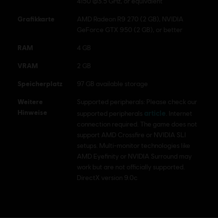
4150 @3.5 GHz, or equivalent
Grafikkarte
AMD Radeon R9 270 (2 GB), NVIDIA
GeForce GTX 950 (2 GB), or better
RAM
4 GB
VRAM
2 GB
Speicherplatz
97 GB available storage
Weitere
Supported peripherals: Please check our
Hinweise
article
supported peripherals
. Internet
connection required. The game does not
support AMD Crossfire or NVIDIA SLI
setups. Multi-monitor technologies like
AMD Eyefinity or NVIDIA Surround may
work but are not officially supported.
DirectX version 9.0c