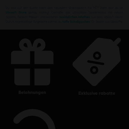
Du bist auf der Suche nach den neuesten Videospielen für PC? Dann bist du im
Ubisoft Store
genau richtig! Genieße das ultimative Spielerlebnis mit neuen
Spielen, Season Pässen und weiteren
zusätzlichen Inhalten
aus dem Ubisoft Store.
Durch regelmäßige Angebote kannst du
tolle Schnäppchen
für Spiele aus Ubisofts
belohnungen
exklusive rabatte