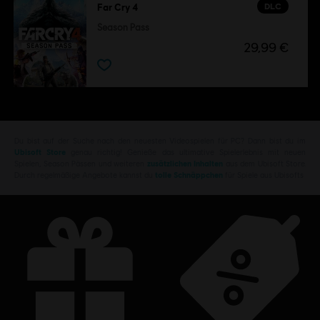
DLC
Far Cry 4
Season Pass
29,99 €
Du bist auf der Suche nach den neuesten Videospielen für PC? Dann bist du im
Ubisoft Store
genau richtig! Genieße das ultimative Spielerlebnis mit neuen
Spielen, Season Pässen und weiteren
zusätzlichen Inhalten
aus dem Ubisoft Store.
Durch regelmäßige Angebote kannst du
tolle Schnäppchen
für Spiele aus Ubisofts