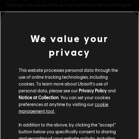
Gefängnis aus und überlebe auf dem feindlichen Terrain von Pagan
Mins Kyrat.
Bewertung :
Schimpfwörter, In-Game Purchases, Gewalt
We value your
Genre:
Shooter
mehr anzeigen
PC-Bedingungen:
Du benötigst ein Ubisoft-Konto und Ubisoft
privacy
Connect, um diesen Inhalt zu verwenden.
Einzelspieler:
Yes
Additional content for this game:
This website processes personal data through the
use of online tracking technologies, including
cookies. To learn more about Ubisoft's use of
DLC
Far Cry 4
personal data, please see our
Privacy Policy
and
Overrun
Notice at Collection
. You can set your cookies
4,99 €
preferences at anytime by visiting our
cookie
management tool.
Soweit wir wissen kommst du aus
Vereinigte
Staaten von Amerika
.
In addition to the above, by clicking the “accept”
DLC
Far Cry 4
button below you specifically consent to sharing
Wenn du etwas bestellen möchtest, besuche bitte
and recording of your website activity, including
Hurk Deluxe Pack