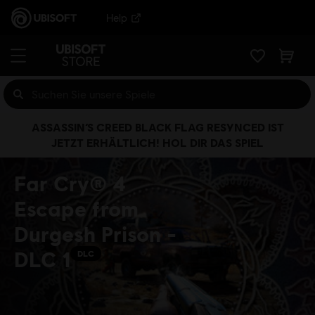
Help
ASSASSIN’S CREED BLACK FLAG RESYNCED IST
JETZT ERHÄLTLICH! HOL DIR DAS SPIEL
Far Cry® 4
Escape from
Durgesh Prison -
DLC 1
DLC