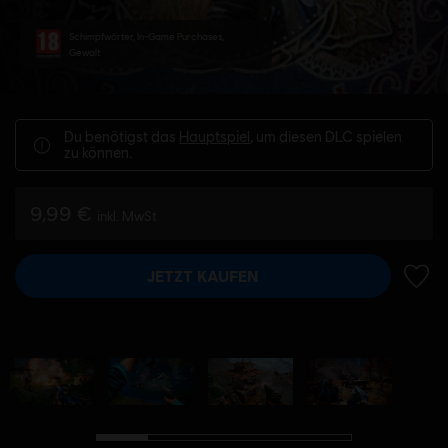
Schimpfwörter, In-Game Purchases,
Gewalt
Du benötigst das
Hauptspiel
, um diesen DLC spielen
zu können.
9,99 €
inkl. MwSt
JETZT KAUFEN
ZUR 