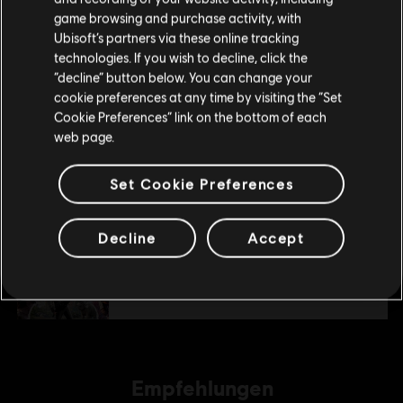
game browsing and purchase activity, with
deinen lokalen Ubisoft Store.
6,99 €
Ubisoft’s partners via these online tracking
technologies. If you wish to decline, click the
“decline” button below. You can change your
Im aktuellen Store bleiben
DLC
cookie preferences at any time by visiting the “Set
Far Cry 4
Cookie Preferences” link on the bottom of each
ZUM LOKALEN STORE WECHSELN
Valley of the Yetis
web page.
14,99 €
Set Cookie Preferences
DLC
Far Cry 4
Decline
Accept
Season Pass
29,99 €
Empfehlungen