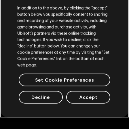
140 Mammoth-Coins
Staaten von Amerika
.
In addition to the above, by clicking the “accept”
5,99 €
button below you specifically consent to sharing
Wenn du etwas bestellen möchtest, besuche bitte
and recording of your website activity, including
game browsing and purchase activity, with
deinen lokalen Ubisoft Store.
Ubisoft’s partners via these online tracking
DLC
Brawlhalla
technologies. If you wish to decline, click the
340 Mammoth-Coins
“decline” button below. You can change your
Im aktuellen Store bleiben
cookie preferences at any time by visiting the “Set
12,99 €
Cookie Preferences” link on the bottom of each
ZUM LOKALEN STORE WECHSELN
web page.
DLC
Brawlhalla
Set Cookie Preferences
540 Mammoth-Coins
19,99 €
Decline
Accept