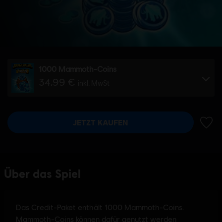
1000 Mammoth-Coins
34,99 €
inkl. MwSt
JETZT KAUFEN
ZUR 