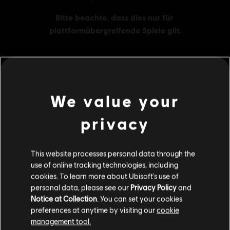
MENU
JETZT KAUFEN
We value your
privacy
Additional content for this game:
DLC
Brawlhalla
This website processes personal data through the
use of online tracking technologies, including
1600 Mammoth-Coins
cookies. To learn more about Ubisoft's use of
49,99 €
personal data, please see our
Privacy Policy
and
Notice at Collection
. You can set your cookies
preferences at anytime by visiting our
cookie
management tool.
DLC
Brawlhalla
Soweit wir wissen kommst du aus
Vereinigte