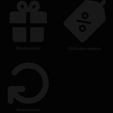
Entertainment company.
belohnungen
exklusive rabatte
vereinfachte