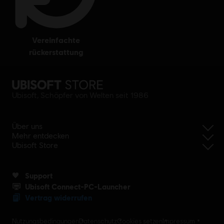
vereinfachte
rückerstattung
Ubisoft, Schöpfer von Welten seit 1986
Über uns
Mehr entdecken
Ubisoft Store
Support
Ubisoft Connect-PC-Launcher
Vertrag widerrufen
Nutzungsbedingungen
Datenschutz
Cookies setzen
Impressum