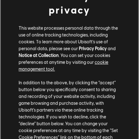
privacy
This website processes personal data through the
use of online tracking technologies, including
cookies. To learn more about Ubisoft's use of
personal data, please see our
Privacy Policy
and
Notice at Collection
. You can set your cookies
preferences at anytime by visiting our
cookie
management tool.
Soweit wir wissen kommst du aus
Vereinigte
Staaten von Amerika
.
In addition to the above, by clicking the “accept”
button below you specifically consent to sharing
Wenn du etwas bestellen möchtest, besuche bitte
and recording of your website activity, including
game browsing and purchase activity, with
deinen lokalen Ubisoft Store.
Ubisoft’s partners via these online tracking
technologies. If you wish to decline, click the
“decline” button below. You can change your
Im aktuellen Store bleiben
cookie preferences at any time by visiting the “Set
Cookie Preferences” link on the bottom of each
ZUM LOKALEN STORE WECHSELN