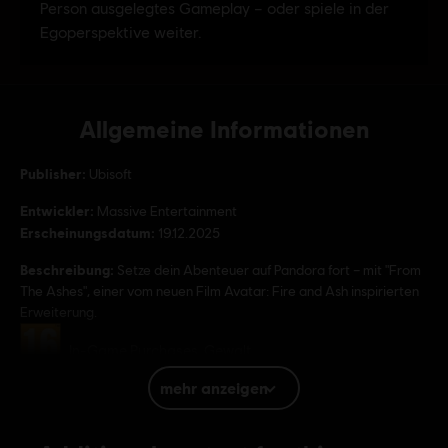
Allgemeine Informationen
Publisher:
Ubisoft
Entwickler:
Massive Entertainment
Erscheinungsdatum:
19.12.2025
Beschreibung:
Setze dein Abenteuer auf Pandora fort – mit "From
The Ashes", einer vom neuen Film Avatar: Fire and Ash inspirierten
Erweiterung.
Bewertung :
In-Game Purchases, Gewalt
mehr anzeigen
Plattformen:
PC (Digital), PS5 (Digital), Xbox (Digital), Steam
Genre:
Koop
,
Mehrspieler
,
Open-World-Spiel
,
Action/Adventure
,
Shooter