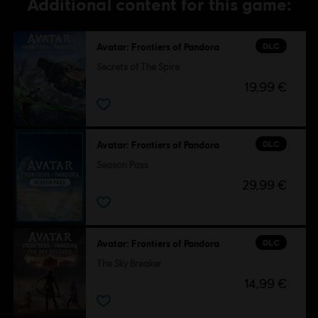
Additional content for this game:
PC-Bedingungen:
Du benötigst ein Ubisoft-Konto und Ubisoft
Connect, um diesen Inhalt zu verwenden.
DLC
Avatar: Frontiers of Pandora
Secrets of The Spire
Avatar: Frontiers of Pandora TM & © 2025 20th Century
19,99 €
Studios. Game software © 2024 Ubisoft Entertainment. All
Rights Reserved.
DLC
Avatar: Frontiers of Pandora
Season Pass
29,99 €
DLC
Avatar: Frontiers of Pandora
The Sky Breaker
14,99 €