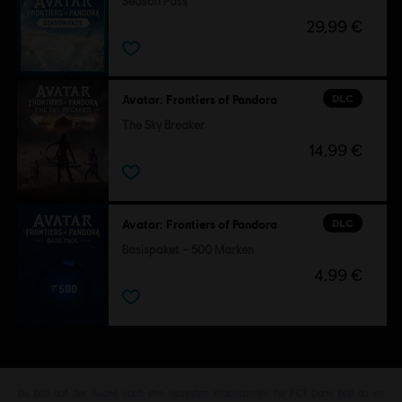
Season Pass
29,99 €
DLC
Avatar: Frontiers of Pandora
The Sky Breaker
14,99 €
DLC
Avatar: Frontiers of Pandora
Basispaket – 500 Marken
4,99 €
Du bist auf der Suche nach den neuesten Videospielen für PC? Dann bist du im