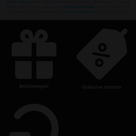
Ubisoft Store
genau richtig! Genieße das ultimative Spielerlebnis mit neuen
Spielen, Season Pässen und weiteren
zusätzlichen Inhalten
aus dem Ubisoft Store.
Durch regelmäßige Angebote kannst du
tolle Schnäppchen
für Spiele aus Ubisofts
belohnungen
exklusive rabatte