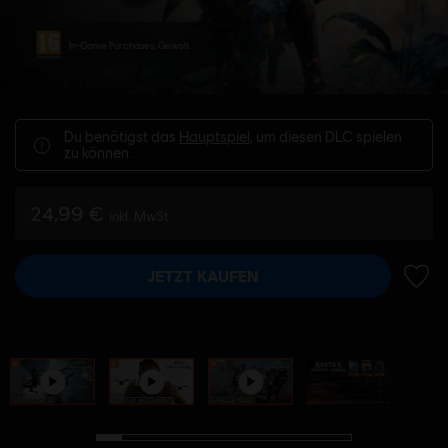
In-Game Purchases, Gewalt
Du benötigst das
Hauptspiel
, um diesen DLC spielen
zu können.
24,99 €
inkl. MwSt
JETZT KAUFEN
ZUR 