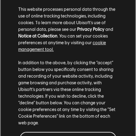
This website processes personal data through the
use of online tracking technologies, including
cookies. To learn more about Ubisoft's use of
personal data, please see our
Privacy Policy
and
Notice at Collection
. You can set your cookies
preferences at anytime by visiting our
cookie
management tool.
Soweit wir wissen kommst du aus
Vereinigte
Staaten von Amerika
.
In addition to the above, by clicking the “accept”
button below you specifically consent to sharing
Wenn du etwas bestellen möchtest, besuche bitte
and recording of your website activity, including
game browsing and purchase activity, with
deinen lokalen Ubisoft Store.
Ubisoft’s partners via these online tracking
technologies. If you wish to decline, click the
“decline” button below. You can change your
Im aktuellen Store bleiben
cookie preferences at any time by visiting the “Set
Cookie Preferences” link on the bottom of each
ZUM LOKALEN STORE WECHSELN
web page.