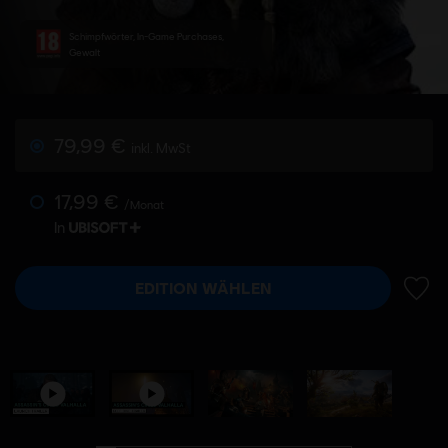
Schimpfwörter, In-Game Purchases,
Gewalt
79,99 €
inkl. MwSt
17,99 €
/Monat
In
EDITION WÄHLEN
ZUR 