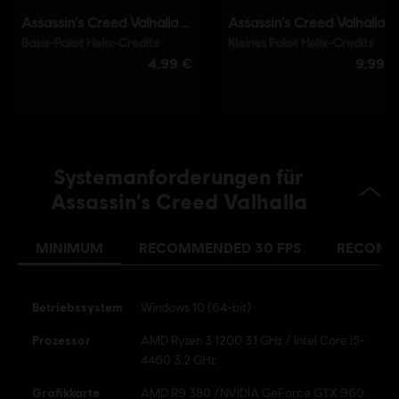
© 2021 Ubisoft Entertainment. All Rights Reserved. Assassin's Creed, Ubisoft and the
Ubisoft logo are registered or unregistered trademarks of Ubisoft Entertainment in the
U.S. and/or other countries.
Systemanforderungen für
Assassin's Creed Valhalla
MINIMUM
RECOMMENDED 30 FPS
RECOMM
Betriebssystem
Windows 10 (64-bit)
Prozessor
AMD Ryzen 3 1200 3.1 GHz / Intel Core i5-
4460 3.2 GHz
Grafikkarte
AMD R9 380 /NVIDIA GeForce GTX 960