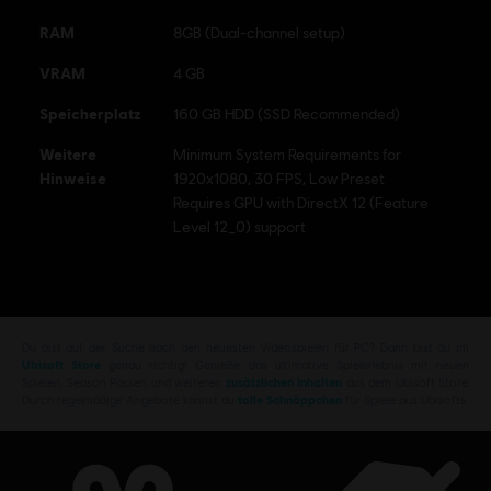
RAM
8GB (Dual-channel setup)
VRAM
4 GB
Speicherplatz
160 GB HDD (SSD Recommended)
Weitere
Minimum System Requirements for
Hinweise
1920x1080, 30 FPS, Low Preset
Requires GPU with DirectX 12 (Feature
Level 12_0) support
Du bist auf der Suche nach den neuesten Videospielen für PC? Dann bist du im
Ubisoft Store
genau richtig! Genieße das ultimative Spielerlebnis mit neuen
Spielen, Season Pässen und weiteren
zusätzlichen Inhalten
aus dem Ubisoft Store.
Durch regelmäßige Angebote kannst du
tolle Schnäppchen
für Spiele aus Ubisofts