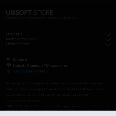
Ubisoft, Schöpfer von Welten seit 1986
Über uns
Mehr entdecken
Ubisoft Store
Support
Ubisoft Connect-PC-Launcher
Vertrag widerrufen
Nutzungsbedingungen
Datenschutz
Cookies setzen
Impressum
Geschäftsbedingungen
Rückerstattungsrichtlinie
Widerrufsform
Widerrufsrecht - Ubisoft+
Widerrufsrecht - Rocksmith+
Abonnement kündigen
2001-2026 Ubisoft Entertainment. All Rights Reserved. Ubisoft, Ubi.com
and the Ubisoft logo are trademarks of Ubisoft Entertainment in the U.S
and/or other countries Ubisoft EMEA SAS 2, avenue Pasteur 94160 Saint