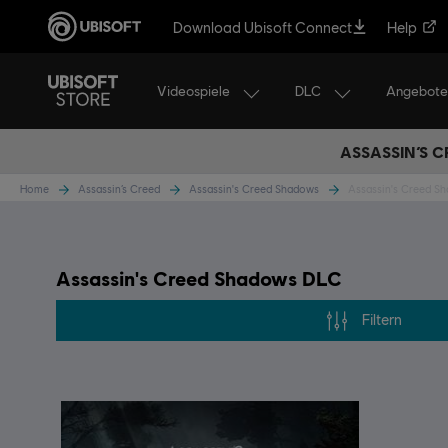
Download Ubisoft Connect
Help
Videospiele
DLC
Angebote
ASSASSIN’S C
Home
Assassin’s Creed
Assassin's Creed Shadows
Assassin's Creed S
Assassin's Creed Shadows DLC
Filtern