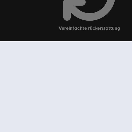
vereinfachte rückerstattung
soft Store
Support
Ubisoft Connect-PC-Launcher
 Konto
Vertrag widerrufen
e Bestellungen
n Abonnement
s-Rabatt
 Ubisoft+
Widerrufsrecht - Rocksmith+
Abonnement kündigen
r countries Ubisoft EMEA SAS 2, avenue Pasteur 94160 Saint Mandé, France -