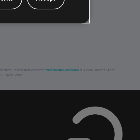
n, Season Pässen und weiteren
zusätzlichen Inhalten
aus dem Ubisoft Store.
 & Uplay Store.