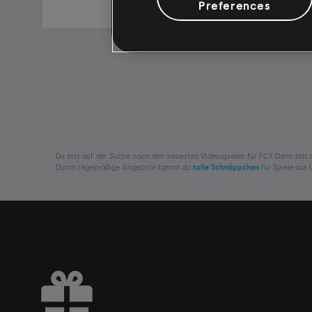
24,99 €
Preferences
Du bist auf der Suche nach den neuesten Videospielen für PC? Dann bist
Durch regelmäßige Angebote kannst du
tolle Schnäppchen
für Spiele aus