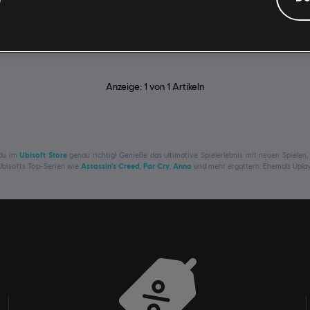
Anzeige:
1
von
1
Artikeln
 du im
Ubisoft Store
genau richtig! Genieße das ultimative Spielerlebnis mit neuen Spiele
 Ubisofts Top-Serien wie
Assassin's Creed
,
Far Cry
,
Anno
und mehr ergattern. Ehemals Uplay