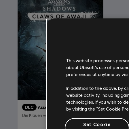
This website processes persona
about Ubisoft's use of persona
preferences at anytime by visi
In addition to the above, by c
website activity, including ga
technologies. If you wish to d
DLC
Assassin's Creed Shadows
by visiting the “Set Cookie Pr
Die Klauen von Awaji
Set Cookie