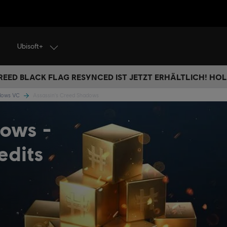
Ubisoft+
REED BLACK FLAG RESYNCED IST JETZT ERHÄLTLICH! HOL 
adows VC
Assassin's Creed Shadows
dows -
edits