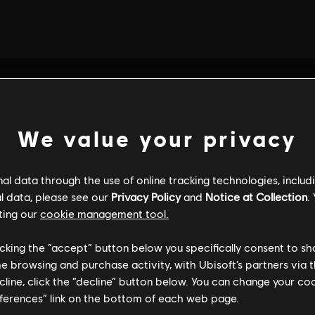
We value your privacy
l data through the use of online tracking technologies, includ
l data, please see our
Privacy Policy
and
Notice at Collection
.
ting our
cookie management tool.
licking the “accept” button below you specifically consent to s
me browsing and purchase activity, with Ubisoft’s partners via t
ecline, click the “decline” button below. You can change your c
ALLGEMEINE INFORMATIONEN
eferences” link on the bottom of each web page.