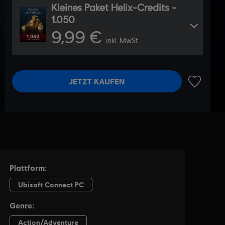
Kleines Paket Helix-Credits -
1.050
9,99 €
inkl. MwSt
JETZT KAUFEN
ZUR WUN