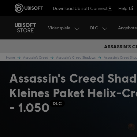
Download Ubisoft Connect
Help
Videospiele
DLC
Angebote
ASSASSIN’S C
Home
Assassin’s Creed
Assassin's Creed Shadows
Assassin's Creed Sh
Assassin's Creed Sha
Kleines Paket Helix-Cr
- 1.050
DLC