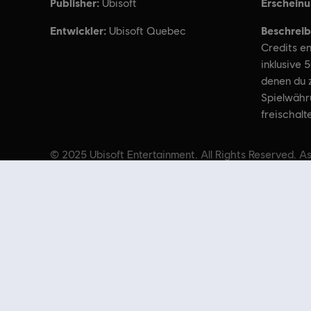
Publisher:
Erschein
Ubisoft
Entwickler:
Beschreib
Ubisoft Quebec
Credits en
inklusive 
denen du 
Spielwähr
freischalt
© 2025 Ubisoft Entertainment. All Rights Reserved. As
Du bist auf der Suche nach den neuesten Videospielen für PC? Dann bist
Durch regelmäßige Angebote kannst du
tolle Schnäppchen
für Spiele aus