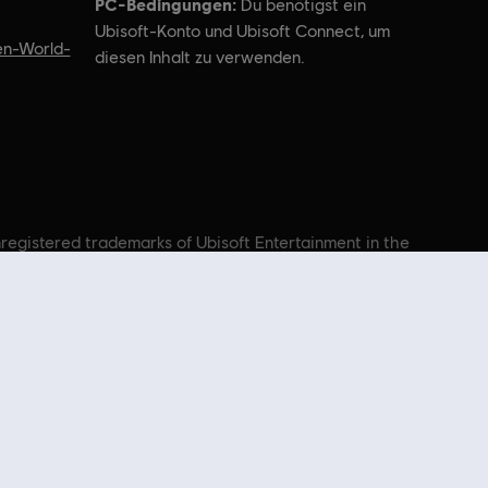
PC-Bedingungen:
Du benötigst ein
Ubisoft-Konto und Ubisoft Connect, um
n-World-
diesen Inhalt zu verwenden.
nregistered trademarks of Ubisoft Entertainment in the
n, Season Pässen und weiteren
zusätzlichen Inhalten
aus dem Ubisoft Store.
 & Uplay Store.