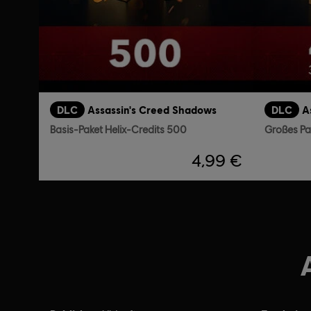
DLC
Assassin's Creed Shadows
DLC
A
Basis-Paket Helix-Credits 500
Großes Pa
4,99 €