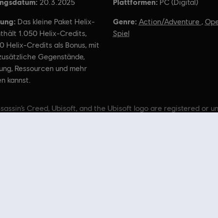
ungsdatum:
Plattformen:
20.3.2025
PC (Digital)
ung:
Genre:
Das kleine Paket Helix-
Action/Adventure
,
Ope
thält 1.050 Helix-Credits,
Spiel
50 Helix-Credits als Bonus, mit
zusätzliche Gegenstände,
ung, Ressourcen und mehr
en kannst.
sassin’s Creed, Ubisoft, and the Ubisoft logo are registered or u
US and/or other countries.
 du im
Ubisoft Store
genau richtig! Genieße das ultimative Spielerlebnis mit neuen Spiele
 Ubisofts Top-Serien wie
Assassin's Creed
,
Far Cry
,
Anno
und mehr ergattern. Ehemals Uplay