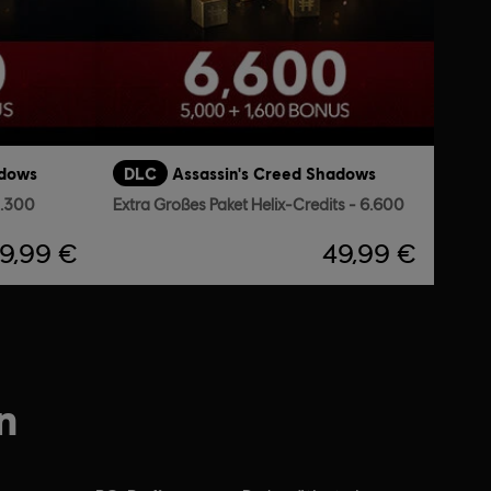
adows
DLC
Assassin's Creed Shadows
2.300
Extra Großes Paket Helix-Credits - 6.600
19,99 €
49,99 €
n