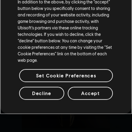
Staaten von Amerika
.
In addition to the above, by clicking the “accept”
button below you specifically consent to sharing
Wenn du etwas bestellen möchtest, besuche bitte
and recording of your website activity, including
game browsing and purchase activity, with
deinen lokalen Ubisoft Store.
Ubisoft’s partners via these online tracking
technologies. If you wish to decline, click the
“decline” button below. You can change your
Im aktuellen Store bleiben
cookie preferences at any time by visiting the “Set
Cookie Preferences” link on the bottom of each
ZUM LOKALEN STORE WECHSELN
web page.
Set Cookie Preferences
Decline
Accept