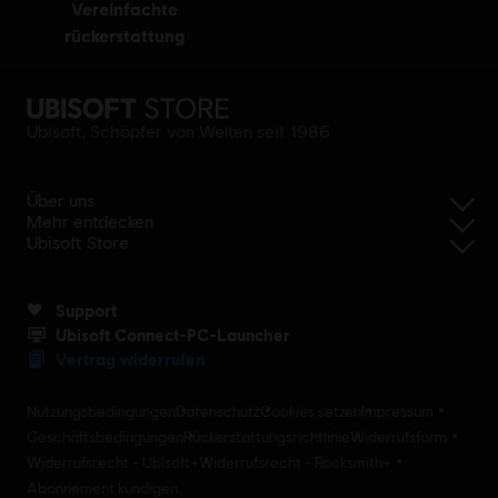
vereinfachte
rückerstattung
Ubisoft, Schöpfer von Welten seit 1986
Über uns
Mehr entdecken
Ubisoft Store
Support
Ubisoft Connect-PC-Launcher
Vertrag widerrufen
Nutzungsbedingungen
Datenschutz
Cookies setzen
Impressum
Geschäftsbedingungen
Rückerstattungsrichtlinie
Widerrufsform
Widerrufsrecht - Ubisoft+
Widerrufsrecht - Rocksmith+
Abonnement kündigen