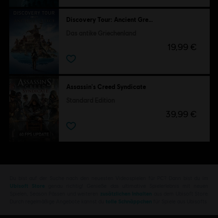
Discovery Tour: Ancient Greece by Ubisoft
Das antike Griechenland
19,99 €
Assassin's Creed Syndicate
Standard Edition
39,99 €
Du bist auf der Suche nach den neuesten Videospielen für PC? Dann bist du im
Ubisoft Store
genau richtig! Genieße das ultimative Spielerlebnis mit neuen
Spielen, Season Pässen und weiteren
zusätzlichen Inhalten
aus dem Ubisoft Store.
Durch regelmäßige Angebote kannst du
tolle Schnäppchen
für Spiele aus Ubisofts