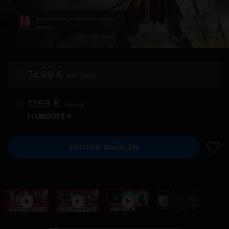
Schimpfwörter, In-Game Purchases,
Gewalt
74,99 €
inkl. MwSt
17,99 €
/Monat
In
EDITION WÄHLEN
ZUR 