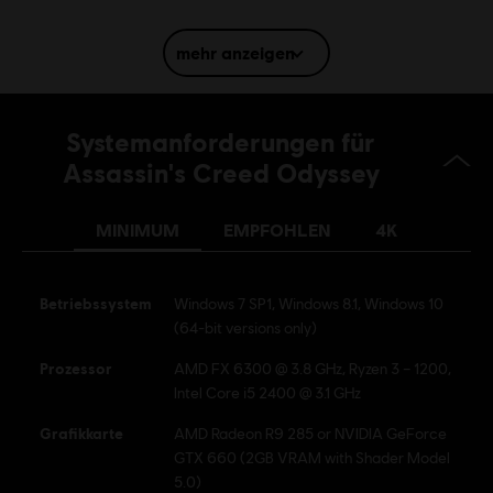
Sprache:
English (Audio, Interface, Untertitel)
mehr anzeigen
French (Audio, Interface, Untertitel)
mehr
Plattformen:
Sprache:
PC (Digital), PS4/PS5 (Digital), Xbox (Digital), Steam
Systemanforderungen für
Genre:
Action/Adventure
Assassin's Creed Odyssey
Mehrspieler:
Nein
MINIMUM
EMPFOHLEN
4K
Einzelspieler:
Ja
© 2018 Ubisoft Entertainment. All Rights Reserved. Assassin's Creed, Ubisoft, and the
Betriebssystem
Windows 7 SP1, Windows 8.1, Windows 10
Ubisoft logo are registered or unregistered trademarks of Ubisoft Entertainment in the
(64-bit versions only)
U.S. and/or other countries.
Prozessor
AMD FX 6300 @ 3.8 GHz, Ryzen 3 – 1200,
Intel Core i5 2400 @ 3.1 GHz
Grafikkarte
AMD Radeon R9 285 or NVIDIA GeForce
GTX 660 (2GB VRAM with Shader Model
5.0)