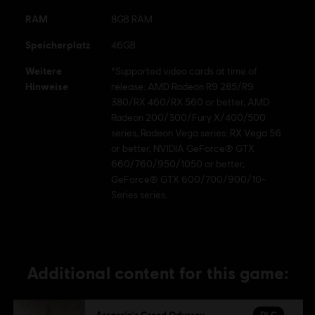
RAM
8GB RAM
Speicherplatz
46GB
Weitere
*Supported video cards at time of
Hinweise
release: AMD Radeon R9 285/R9
380/RX 460/RX 560 or better, AMD
Radeon 200/300/Fury X/400/500
series, Radeon Vega series: RX Vega 56
or better, NVIDIA GeForce® GTX
660/760/950/1050 or better,
GeForce® GTX 600/700/900/10-
Series series.
Additional content for this game:
DLC
Assassin's Creed Odyssey