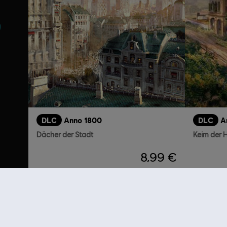
DLC
Anno 1800
DLC
A
Dächer der Stadt
Keim der 
8,99 €