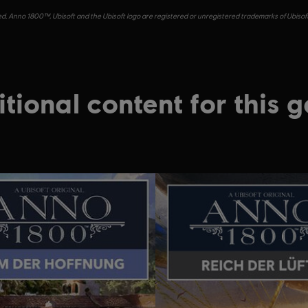
d. Anno 1800™, Ubisoft and the Ubisoft logo are registered or unregistered trademarks of Ubisof
tional content for this 