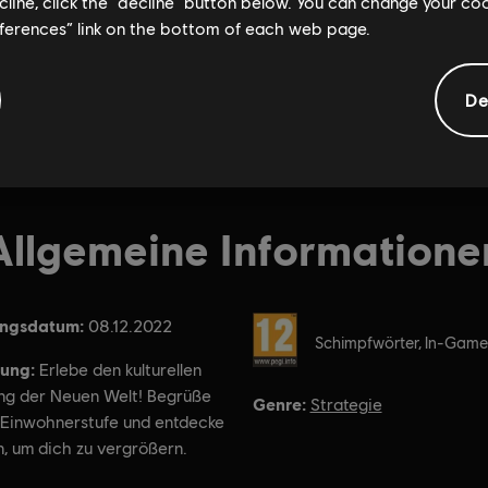
ecline, click the “decline” button below. You can change your c
eferences” link on the bottom of each web page.
De
Allgemeine Informatione
ungsdatum:
Bewertung :
08.12.2022
Schimpfwörter, In-Game
ung:
Erlebe den kulturellen
g der Neuen Welt! Begrüße
Genre:
Strategie
 Einwohnerstufe und entdecke
n, um dich zu vergrößern.