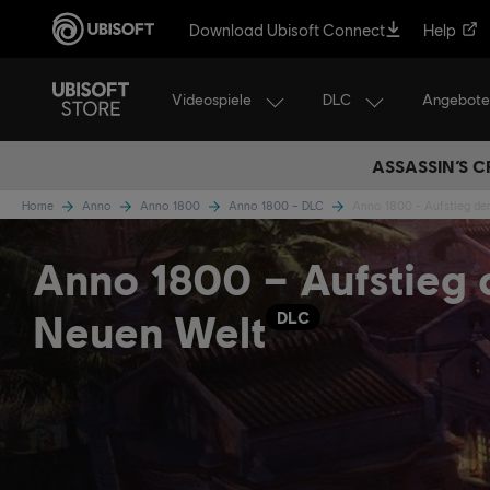
Download Ubisoft Connect
Help
Videospiele
DLC
Angebote
ASSASSIN’S C
Home
Anno
Anno 1800
Anno 1800 – DLC
Anno 1800 - Aufstieg de
Anno 1800 – Aufstieg 
Neuen Welt
DLC