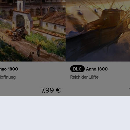
nno 1800
DLC
Anno 1800
Hoffnung
Reich der Lüfte
7,99 €