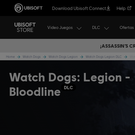
Download Ubisoft Connect
Help
Video Juegos
DLC
Ofertas
¡ASSASSIN’S 
Home
Watch Dogs
Watch Dogs Legion
Watch Dogs Legion DLC
Wat
Watch Dogs: Legion -
Bloodline
DLC