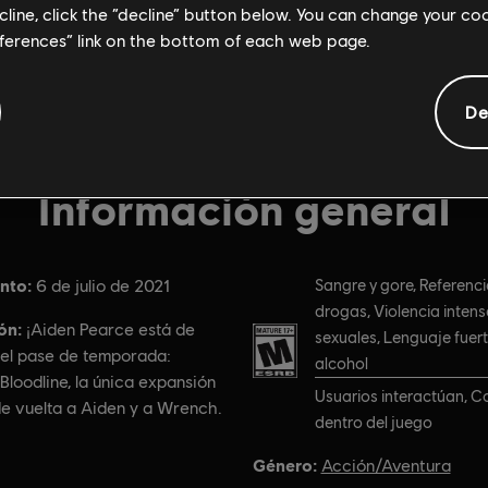
ecline, click the “decline” button below. You can change your c
eferences” link on the bottom of each web page.
De
Información general
nto:
Clasificación por edad :
6 de julio de 2021
Sangre y gore, Referenci
drogas, Violencia inten
ón:
¡Aiden Pearce está de
sexuales, Lenguaje fuert
 el pase de temporada:
alcohol
loodline, la única expansión
Usuarios interactúan, 
de vuelta a Aiden y a Wrench.
dentro del juego
Género:
Acción/Aventura