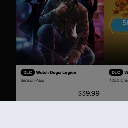
DLC
Watch Dogs: Legion
DLC
W
Season Pass
7,250 Cre
$39.99