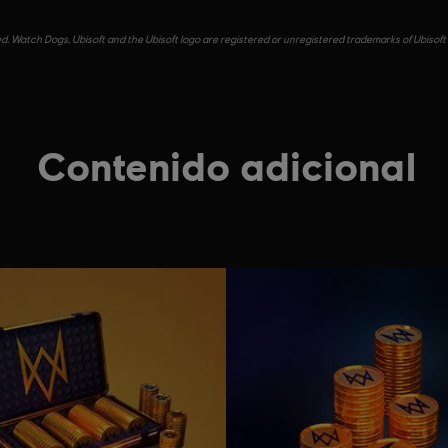
. Watch Dogs, Ubisoft and the Ubisoft logo are registered or unregistered trademarks of Ubisoft 
Contenido adicional