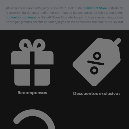
¿Buscas los últimos videojuegos para PC? ¡Todo está en
Ubisoft Store
!Disfruta de
la experiencia de juego definitiva con nuevos juegos, pases de temporada y más
contenido adicional
de Ubisoft Store. Con ofertas periódicas y especiales, podrás
conseguir grandes ofertas en videojuegos de las principales franquicias de Ubisoft
recompensas
descuentos exclusivos