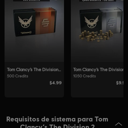
Plataformas:
PC (descargar), PS4 (Digital), Xbox (Digital), Steam
Género:
Co-op
,
Shooter
,
Multijugador
,
Acción/Aventura
Software antitrampas:
la solución antitrampas Easy Anti-Cheat
se instala automáticamente con este juego y es necesaria para
jugarlo. No podrás iniciarlo si la has desinstalado.
© 2025 Ubisoft Entertainment. All Rights Reserved. Tom
Clancy’s, The Division logo, the Soldier Icon, Ubisoft, and
the Ubisoft logo are registered or unregistered
trademarks of Ubisoft Entertainment in the US and/or
other countries.
Requisitos de sistema para Tom
Clancy’s The Division 2