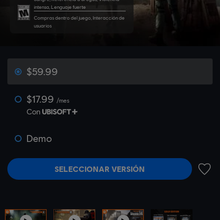
intensa, Lenguaje fuerte
Compras dentro del juego, Interacción de
usuarios
$59.99
$17.99
/mes
Con
Demo
SELECCIONAR VERSIÓN
AÑADI