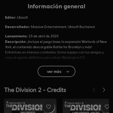
Información general
Editor:
Ubisoft
Desarrollador:
Massive Entertainment, Ubisoft Bucharest
Lanzamiento:
23 de abril de 2025
Descripción:
¡Incluye el juego base, la expansión Warlords of New
York, el contenido descargable Battle for Brooklyn y más!
Enfréntate en intensos combates, forma equipo con tus amigos y
crea al agente definitivo para salvar Washington D.C.
Clasificación por edad :
Sangre, Referencia a drogas, Violencia intensa,
ver más
Lenguaje fuerte
Compras dentro del juego, Interacción de usuarios
Idioma:
Inglés (Sonido, Interfaz, Subtítulos)
Francés (Sonido, Interfaz, Subtítulos)
ver más
Idioma: