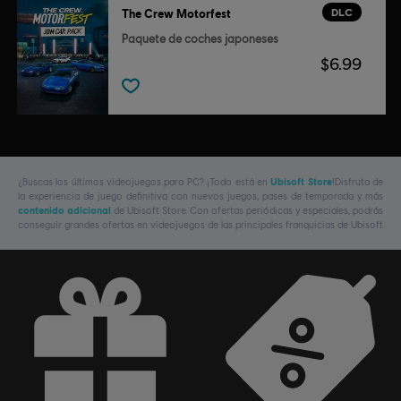
DLC
The Crew Motorfest
Paquete de coches japoneses
$6.99
¿Buscas los últimos videojuegos para PC? ¡Todo está en
Ubisoft Store
!Disfruta de
la experiencia de juego definitiva con nuevos juegos, pases de temporada y más
contenido adicional
de Ubisoft Store. Con ofertas periódicas y especiales, podrás
conseguir grandes ofertas en videojuegos de las principales franquicias de Ubisoft