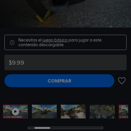
Necesitas el
juego básico
para jugar a este
contenido descargable.
$9.99
COMPRAR
AÑADI