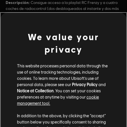
Descripción:
Consigue acceso a la playlist RC Frenzy y a cuatro
coches de radiocontrol (dos desbloqueados al instante y dos más
a través de la playlist).
Plataformas:
PC (descargar)
Género:
Racing
We value your
ver más
Condiciones del PC:
Necesitas una cuenta Ubisoft e instalar la
aplicación Ubisoft Connect para jugar este contenido.
privacy
Contenido adicional
© 2026 Ubisoft Entertainment. All Rights Reserved. The
This website processes personal data through the
Crew, Ubisoft, and the Ubisoft logo are registered or
DLC
use of online tracking technologies, including
The Crew Motorfest
unregistered trademarks of Ubisoft Entertainment in the
cookies. To learn more about Ubisoft's use of
US and/or other countries.
Drift Pack
personal data, please see our
Privacy Policy
and
$4.99
Notice at Collection
. You can set your cookies
preferences at anytime by visiting our
cookie
management tool.
DLC
The Crew Motorfest
In addition to the above, by clicking the “accept”
Chevrolet Pack
button below you specifically consent to sharing