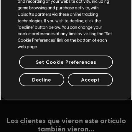
$4.99
and recording of your website activity, including
game browsing and purchase activity, with
Ubisoft’s partners via these online tracking
technologies. If you wish to decline, click the
DLC
The Crew Motorfest
“decline” button below. You can change your
Dodge Pack
cookie preferences at any time by visiting the “Set
Cookie Preferences” link on the bottom of each
$2.99
web page.
Set Cookie Preferences
DLC
The Crew Motorfest
360 000 Crew Credits
Decline
Accept
$29.99
Los clientes que vieron este artículo
también vieron...