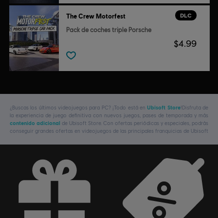
DLC
The Crew Motorfest
Pack de coches triple Porsche
$4.99
¿Buscas los últimos videojuegos para PC? ¡Todo está en
Ubisoft Store
!Disfruta de
la experiencia de juego definitiva con nuevos juegos, pases de temporada y más
contenido adicional
de Ubisoft Store. Con ofertas periódicas y especiales, podrás
conseguir grandes ofertas en videojuegos de las principales franquicias de Ubisoft