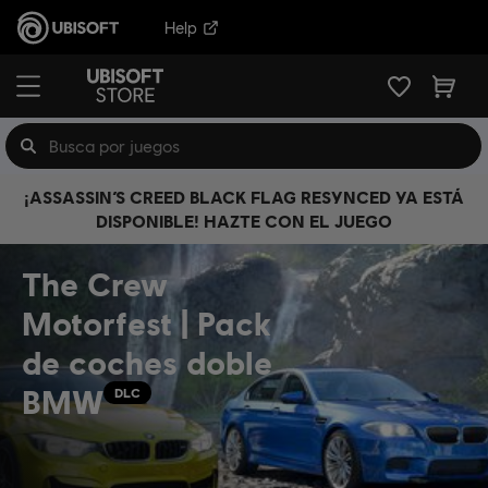
Help
¡ASSASSIN’S CREED BLACK FLAG RESYNCED YA ESTÁ
DISPONIBLE! HAZTE CON EL JUEGO
The Crew
Motorfest | Pack
de coches doble
BMW
DLC