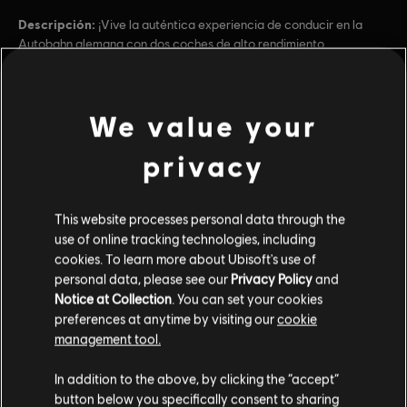
Descripción:
¡Vive la auténtica experiencia de conducir en la
Autobahn alemana con dos coches de alto rendimiento
producidos por la legendaria división BMW M, que recibirás
directamente en tu colección! - BMW M4 (2014) - BMW M5 (2011)
Plataformas:
PC (descargar)
We value your
ver más
Género:
Racing
Condiciones del PC:
Necesitas una cuenta Ubisoft e instalar la
privacy
aplicación Ubisoft Connect para jugar este contenido.
Contenido adicional
This website processes personal data through the
© 2025 Ubisoft Entertainment. All Rights Reserved. The
use of online tracking technologies, including
DLC
Crew, Ubisoft, and the Ubisoft logo are registered or
The Crew Motorfest
cookies. To learn more about Ubisoft's use of
unregistered trademarks of Ubisoft Entertainment in the
Pack de coches doble Audi
personal data, please see our
Privacy Policy
and
US and/or other countries.
$2.99
Notice at Collection
. You can set your cookies
preferences at anytime by visiting our
cookie
management tool.
DLC
The Crew Motorfest
In addition to the above, by clicking the “accept”
button below you specifically consent to sharing
Pack de coches doble Alfa Romeo