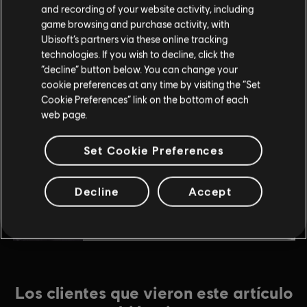
and recording of your website activity, including
$2.99
game browsing and purchase activity, with
Ubisoft’s partners via these online tracking
technologies. If you wish to decline, click the
“decline” button below. You can change your
DLC
The Crew Motorfest
cookie preferences at any time by visiting the “Set
Paquete de coches japoneses
Cookie Preferences” link on the bottom of each
$6.99
web page.
Set Cookie Preferences
DLC
The Crew Motorfest
Pack de coches triple Porsche
Decline
Accept
$4.99
Los clientes que vieron este artículo