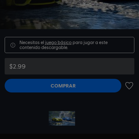
Necesitas el
juego básico
para jugar a este
contenido descargable.
$2.99
COMPRAR
AÑADI