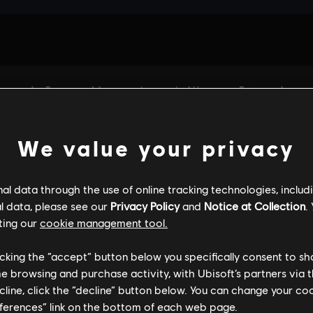
We value your privacy
l data through the use of online tracking technologies, includ
l data, please see our
Privacy Policy
and
Notice at Collection
.
ting our
cookie management tool.
licking the “accept” button below you specifically consent to s
FORMACIÓN GENERAL
ESPECIFICACIONES DE
me browsing and purchase activity, with Ubisoft’s partners via t
ecline, click the “decline” button below. You can change your c
eferences” link on the bottom of each web page.