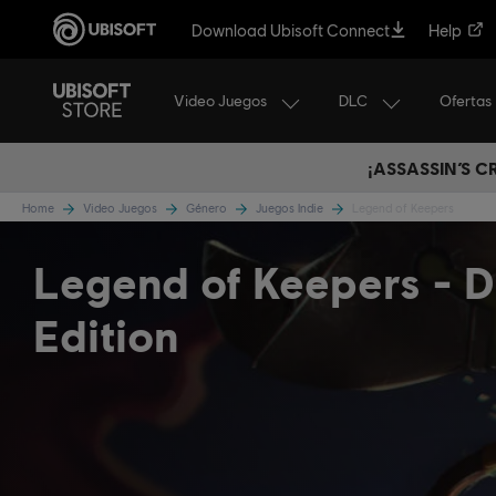
Download Ubisoft Connect
Help
Video Juegos
DLC
Ofertas
¡ASSASSIN’S 
Home
Video Juegos
Género
Juegos Indie
Legend of Keepers
Legend of Keepers
D
Edition