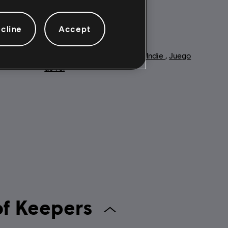
cline
Accept
Género:
Estrategia
,
Juegos Indie
,
Juego
de rol
 Legend of Keepers