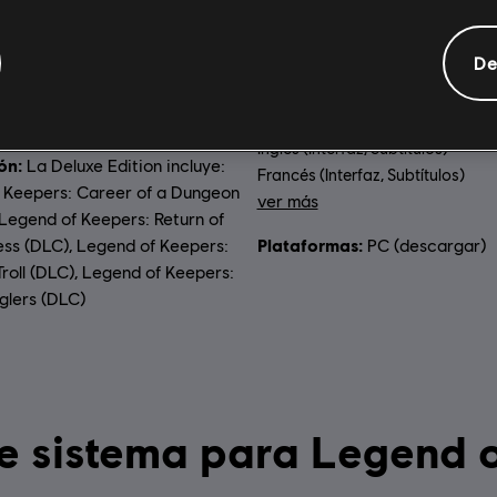
Información general
De
nto:
Idioma:
13 de septiembre de 2021
Inglés (Interfaz, Subtítulos)
ón:
La Deluxe Edition incluye:
Francés (Interfaz, Subtítulos)
 Keepers: Career of a Dungeon
ver más
Legend of Keepers: Return of
Idioma:
Plataformas:
ss (DLC), Legend of Keepers:
PC (descargar)
roll (DLC), Legend of Keepers:
glers (DLC)
Requisitos de sistema para