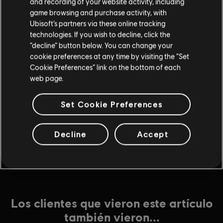
$24.99
and recording of your website activity, including
game browsing and purchase activity, with
Ubisoft’s partners via these online tracking
technologies. If you wish to decline, click the
DLC
Anno 1800
“decline” button below. You can change your
Amusements Pack
cookie preferences at any time by visiting the “Set
Cookie Preferences” link on the bottom of each
$4.99
web page.
Set Cookie Preferences
DLC
Anno 1800
Pack Casco Antiguo
Decline
Accept
$4.99
Los clientes que vieron este artículo
también vieron...