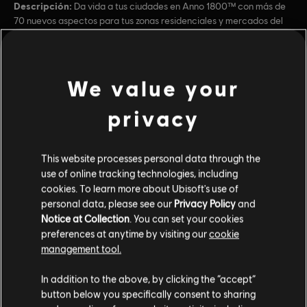
Descripción:
Da vida a tus ciudades en Anno 1800™ con más de
70 nuevos aspectos para tus zonas residenciales y mercados del
Viejo Mundo.
Clasificación por edad :
Referencia al alcohol, Lenguaje, Referencia al tabaco,
Violencia moderada
We value your
ver más
Compras dentro del juego, Interacción de usuarios
privacy
Género:
Estrategia
Contenido adicional
Activación:
Añadido automáticamente a la biblioteca de Ubisoft
Connect para PC
This website processes personal data through the
Condiciones del PC:
Necesitas una cuenta Ubisoft e instalar la
use of online tracking technologies, including
DLC
Anno 1800
aplicación Ubisoft Connect para jugar este contenido.
cookies. To learn more about Ubisoft's use of
Bundle Pack Cosmético 2
personal data, please see our
Privacy Policy
and
$39.99
Notice at Collection
. You can set your cookies
© 2021 Ubisoft Entertainment. All Rights Reserved. Anno 1800™, Ubisoft and the Ubisoft
preferences at anytime by visiting our
cookie
logo are registered or unregistered trademarks of Ubisoft Entertainment in the US
management tool.
and/or other countries.
DLC
Anno 1800
In addition to the above, by clicking the “accept”
Bundle Pack Cosmético
button below you specifically consent to sharing