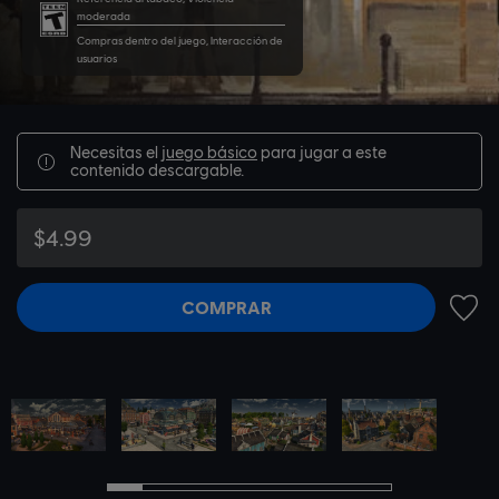
moderada
Compras dentro del juego, Interacción de
usuarios
Necesitas el
juego básico
para jugar a este
contenido descargable.
$4.99
COMPRAR
AÑADI