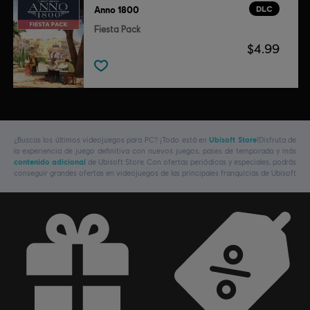
DLC
Anno 1800
Fiesta Pack
$4.99
¿Buscas los últimos videojuegos para PC? ¡Todo está en
Ubisoft Store
!Disfruta de
la experiencia de juego definitiva con nuevos juegos, pases de temporada y más
contenido adicional
de Ubisoft Store. Con ofertas periódicas y especiales, podrás
conseguir grandes ofertas en videojuegos de las principales franquicias de Ubisoft