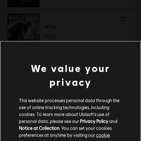
看門狗
標準版
S$ 27.90
We value your
显示
2
项中的
2
项
privacy
到官方 Ubisoft Store 找到你喜愛的所有英雄。全新產品和
一整年的驚喜優惠，讓你享受 Ubisoft 帶來的極致體驗！從
新遊戲、Season Pass 乃至於 DLC，讓你獲得最完整的遊戲
This website processes personal data through the
體驗。官方 Ubisoft Store 為你在 PC 平臺上準備了最精彩的
use of online tracking technologies, including
冒險。在
《刺客教條：維京紀元》
裡寫下屬於你的維京傳
cookies. To learn more about Ubisoft's use of
奇、在
《芬尼克斯傳說》
裡探索希臘神話、在
《全境封鎖 2》
personal data, please see our
Privacy Policy
and
裡化身國土戰略局特工、在
《工人物語》
裡建立你的聚落、
在
《看門狗：自由軍團》
裡隨心所欲地駭進倫敦的一切，或
Notice at Collection
. You can set your cookies
者在
《虹彩六號：圍攻行動》
裡加入特種部隊。也別忘了深
preferences at anytime by visiting our
cookie
入
《極地戰嚎 6》
裡現代遊擊隊革命的殘酷世界，將國家從