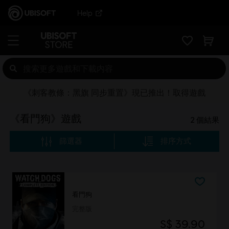
Help
《刺客教條：黑旗 同步重置》現已推出！取得遊戲
《看門狗》遊戲
2
個結果
篩選器
排序方式
看門狗
完整版
S$ 39.90