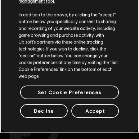
management tool.
獨裁者及其兒子手中解放出來。
您是简体中文用户？
In addition to the above, by clicking the “accept”
button below you specifically consent to sharing
请您访问我们的简体中文商店来完成购买
and recording of your website activity, including
game browsing and purchase activity, with
Ubisoft’s partners via these online tracking
technologies. If you wish to decline, click the
留在此商店
“decline” button below. You can change your
cookie preferences at any time by visiting the “Set
重新选择您的商店
Cookie Preferences” link on the bottom of each
web page.
專屬福利
獎勵
Set Cookie Preferences
Decline
Accept