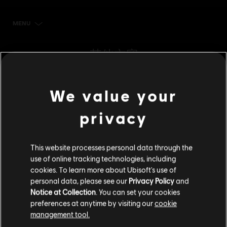
MENU
立刻購買
其他內容
DLC
《看門狗：自由軍團》
We value your
500 點看門狗點數組合包
S$ 7
privacy
This website processes personal data through the
DLC
《看門狗：自由軍團》
use of online tracking technologies, including
cookies. To learn more about Ubisoft's use of
4550 點看門狗點數組合包
personal data, please see our
Privacy Policy
and
S$ 49
Notice at Collection
. You can set your cookies
preferences at anytime by visiting our
cookie
management tool.
DLC
《看門狗：自由軍團》