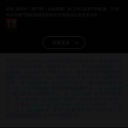
描述:
適用於《看門狗：自由軍團》的 7,250 點看門狗點數。可使
用這些看門狗點數購買額外的外觀物品以及更多內容！
分級：
平台:
PC（數位）
查看更多
© 2020 Ubisoft Entertainment. All Rights Reserved. Watch Dogs, Ubisoft, and the Ubisoft
到官方 Ubisoft Store 找到你喜愛的所有英雄。全新產品和
logo are registered or unregistered trademarks of Ubisoft Entertainment in the US
一整年的驚喜優惠，讓你享受 Ubisoft 帶來的極致體驗！從
and/or other countries.
新遊戲、Season Pass 乃至於 DLC，讓你獲得最完整的遊戲
體驗。官方 Ubisoft Store 為你在 PC 平臺上準備了最精彩的
冒險。在
《刺客教條：維京紀元》
裡寫下屬於你的維京傳
奇、在
《芬尼克斯傳說》
裡深刻體驗希臘神話、在
《全境封鎖
2》
裡化身國土戰略局特工、在
《工人物語》
裡建立你的聚
落、在
《看門狗：自由軍團》
裡隨心所欲地駭進倫敦的一
切，或者在
《虹彩六號：圍攻行動》
裡加入特種部隊。也別
忘了深入
《極地戰嚎 6》
裡現代遊擊隊革命的殘酷世界，將
國家從獨裁者及其兒子手中解放出來。