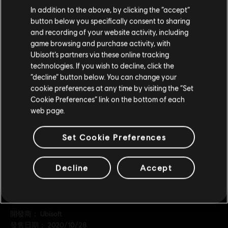
您是简体中文用户？
In addition to the above, by clicking the “accept”
2500 點看門狗點數組合包
button below you specifically consent to sharing
S$ 28
请您访问我们的简体中文商店来完成购买
and recording of your website activity, including
game browsing and purchase activity, with
Ubisoft’s partners via these online tracking
technologies. If you wish to decline, click the
DLC
留在此商店
《看門狗：自由軍團》
“decline” button below. You can change your
1100 點看門狗點數組合包
cookie preferences at any time by visiting the “Set
重新选择您的商店
S$ 14
Cookie Preferences” link on the bottom of each
web page.
Set Cookie Preferences
Decline
Accept
一般資訊
發行商：
Ubisoft
開發商：
Ubisoft
發售日期：
2020/10/28