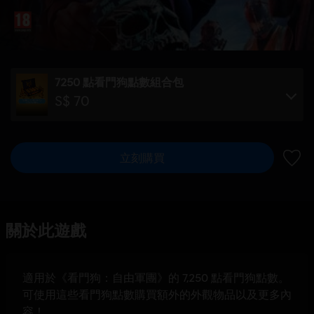
7250 點看門狗點數組合包
S$ 70
立刻購買
新增