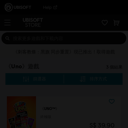
Help
《刺客教條：黑旗 同步重置》現已推出！取得遊戲
《Uno》遊戲
3
個結果
篩選器
排序方式
《UNO™》
終極版
S$ 39.90