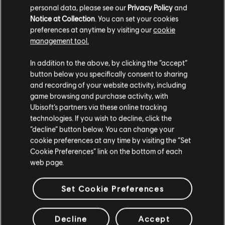
personal data, please see our
Privacy Policy
and
新遊戲、Season Pass 乃至於 DLC，讓你獲得最完整的遊戲
體驗。官方 Ubisoft Store 為你在 PC 平臺上準備了最精彩的
Notice at Collection
. You can set your cookies
冒險。在
《刺客教條：維京紀元》
裡寫下屬於你的維京傳
preferences at anytime by visiting our
cookie
奇、在
《芬尼克斯傳說》
裡探索希臘神話、在
《全境封鎖 2》
management tool.
裡化身國土戰略局特工、在
《工人物語》
裡建立你的聚落、
在
《看門狗：自由軍團》
裡隨心所欲地駭進倫敦的一切，或
您是简体中文用户？
In addition to the above, by clicking the “accept”
者在
《虹彩六號：圍攻行動》
裡加入特種部隊。也別忘了深
button below you specifically consent to sharing
入
《極地戰嚎 6》
裡現代遊擊隊革命的殘酷世界，將國家從
请您访问我们的简体中文商店来完成购买
and recording of your website activity, including
獨裁者及其兒子手中解放出來。
game browsing and purchase activity, with
Ubisoft’s partners via these online tracking
technologies. If you wish to decline, click the
留在此商店
“decline” button below. You can change your
cookie preferences at any time by visiting the “Set
重新选择您的商店
Cookie Preferences” link on the bottom of each
web page.
Set Cookie Preferences
專屬福利
獎勵
Decline
Accept