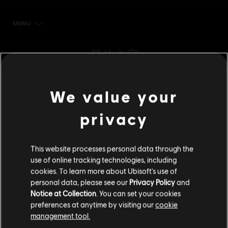
MENU
立刻購買
其他內容
DLC
Tom Clancy’s Ghost Recon Breakpoint
We value your
600 Ghost Coins
S$ 6.99
privacy
This website processes personal data through the
DLC
Tom Clancy’s Ghost Recon Breakpoint
use of online tracking technologies, including
cookies. To learn more about Ubisoft's use of
12000 Ghost Coins
personal data, please see our
Privacy Policy
and
S$ 110.99
Notice at Collection
. You can set your cookies
preferences at anytime by visiting our
cookie
management tool.
DLC
Tom Clancy's Ghost Recon Breakpoint