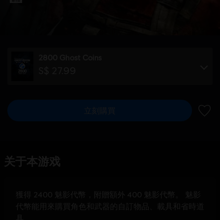
2800 Ghost Coins
S$ 27.99
立刻購買
新增