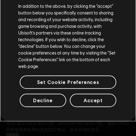
您是简体中文用户？
In addition to the above, by clicking the “accept”
1300 Ghost Coins
button below you specifically consent to sharing
S$ 13.99
请您访问我们的简体中文商店来完成购买
and recording of your website activity, including
game browsing and purchase activity, with
Ubisoft’s partners via these online tracking
technologies. If you wish to decline, click the
DLC
留在此商店
Tom Clancy's Ghost Recon Breakpoint
“decline” button below. You can change your
5800 Ghost Coins
cookie preferences at any time by visiting the “Set
重新选择您的商店
S$ 55.99
Cookie Preferences” link on the bottom of each
web page.
Set Cookie Preferences
Decline
Accept
一般資訊
發售日期：
2021/06/30
描述:
獲得 2400 魅影代幣，附贈額外 400 魅影代幣。 魅影代幣能
用來購買角色和武器的自訂物品、載具和省時道具。