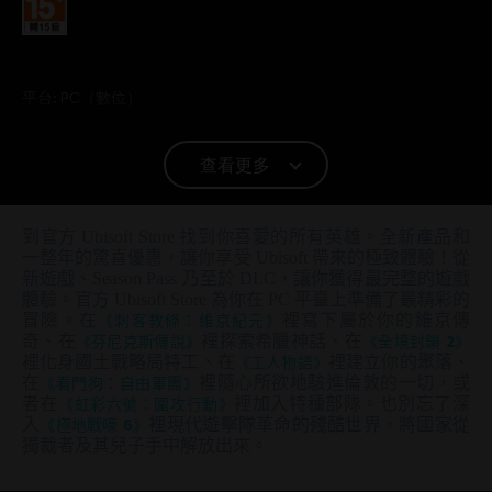
分級：
平台:
PC（數位）
查看更多
© 2019 Ubisoft Entertainment. All Rights Reserved. Tom Clancy’s, Ghost Recon, the
Soldier Icon, Ubisoft and the Ubisoft logo are registered or unregistered trademarks of
Ubisoft Entertainment in the U.S. and/or other countries.
到官方 Ubisoft Store 找到你喜愛的所有英雄。全新產品和
一整年的驚喜優惠，讓你享受 Ubisoft 帶來的極致體驗！從
新遊戲、Season Pass 乃至於 DLC，讓你獲得最完整的遊戲
體驗。官方 Ubisoft Store 為你在 PC 平臺上準備了最精彩的
冒險。在
《刺客教條：維京紀元》
裡寫下屬於你的維京傳
奇、在
《芬尼克斯傳說》
裡探索希臘神話、在
《全境封鎖 2》
裡化身國土戰略局特工、在
《工人物語》
裡建立你的聚落、
在
《看門狗：自由軍團》
裡隨心所欲地駭進倫敦的一切，或
者在
《虹彩六號：圍攻行動》
裡加入特種部隊。也別忘了深
入
《極地戰嚎 6》
裡現代遊擊隊革命的殘酷世界，將國家從
獨裁者及其兒子手中解放出來。