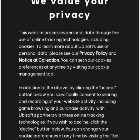
We value your
S$ 137.90
privacy
DLC
This website processes personal data through the
《虹彩六號：圍攻行動》
use of online tracking technologies, including
600 R6 點數
cookies. To learn more about Ubisoft's use of
S$ 6.90
personal data, please see our
Privacy Policy
and
Notice at Collection
. You can set your cookies
preferences at anytime by visiting our
cookie
management tool.
显示
5
项中的
5
项
您是简体中文用户？
In addition to the above, by clicking the “accept”
到官方 Ubisoft Store 找到你喜愛的所有英雄。全新產品和
button below you specifically consent to sharing
一整年的驚喜優惠，讓你享受 Ubisoft 帶來的極致體驗！從
请您访问我们的简体中文商店来完成购买
and recording of your website activity, including
新遊戲、Season Pass 乃至於 DLC，讓你獲得最完整的遊戲
game browsing and purchase activity, with
體驗。官方 Ubisoft Store 為你在 PC 平臺上準備了最精彩的
冒險。在
《刺客教條：維京紀元》
裡寫下屬於你的維京傳
Ubisoft’s partners via these online tracking
奇、在
《芬尼克斯傳說》
裡探索希臘神話、在
《全境封鎖 2》
technologies. If you wish to decline, click the
留在此商店
裡化身國土戰略局特工、在
《工人物語》
裡建立你的聚落、
“decline” button below. You can change your
在
《看門狗：自由軍團》
裡隨心所欲地駭進倫敦的一切，或
cookie preferences at any time by visiting the “Set
重新选择您的商店
者在
《虹彩六號：圍攻行動》
裡加入特種部隊。也別忘了深