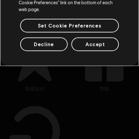
Cookie Preferences” link on the bottom of each
入
《極地戰嚎 6》
裡現代遊擊隊革命的殘酷世界，將國家從
web page.
獨裁者及其兒子手中解放出來。
Set Cookie Preferences
Decline
Accept
專屬福利
獎勵