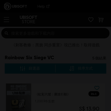
Help
《刺客教條：黑旗 同步重置》現已推出！取得遊戲
Rainbow Six Siege VC
5
個結果
篩選器
排序方式
DLC
《虹彩六號：圍攻行動》
1,200 R6 點數
S$ 13.90