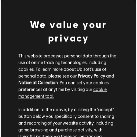
S$ 6
We value your
DLC
《波斯王子：失落王冠》
privacy
雙刃王座外觀
S$ 4
This website processes personal data through the
use of online tracking technologies, including
cookies. To learn more about Ubisoft's use of
personal data, please see our
Privacy Policy
and
DLC
《波斯王子：失落王冠》
Notice at Collection
. You can set your cookies
暗黑王子外觀
preferences at anytime by visiting our
cookie
S$ 4
management tool.
您是简体中文用户？
In addition to the above, by clicking the “accept”
button below you specifically consent to sharing
请您访问我们的简体中文商店来完成购买
and recording of your website activity, including
顯示項目 (
6
/
6
)
game browsing and purchase activity, with
到官方 Ubisoft Store 找到你喜愛的所有英雄。全新產品和
Ubisoft’s partners via these online tracking