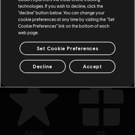
一整年的驚喜優惠，讓你享受 Ubisoft 帶來的極致體驗！從
technologies. If you wish to decline, click the
留在此商店
新遊戲、Season Pass 乃至於 DLC，讓你獲得最完整的遊戲
“decline” button below. You can change your
體驗。官方 Ubisoft Store 為你在 PC 平臺上準備了最精彩的
cookie preferences at any time by visiting the “Set
重新选择您的商店
冒險。在
《刺客教條：維京紀元》
裡寫下屬於你的維京傳
Cookie Preferences” link on the bottom of each
奇、在
《芬尼克斯傳說》
裡深刻體驗希臘神話、在
《全境封鎖
web page.
2》
裡化身國土戰略局特工、在
《工人物語》
裡建立你的聚
落、在
《看門狗：自由軍團》
裡隨心所欲地駭進倫敦的一
切，或者在
《虹彩六號：圍攻行動》
裡加入特種部隊。也別
Set Cookie Preferences
忘了深入
《極地戰嚎 6》
裡現代遊擊隊革命的殘酷世界，將
國家從獨裁者及其兒子手中解放出來。
Decline
Accept
專屬福利
獎勵