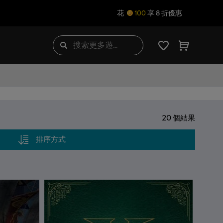
花
100
享 8 折優惠
20
個結果
排序方式