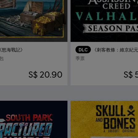
《怒海戰記》
DLC
《刺客教條：維京紀
包
季票
S$ 20.90
S$ 