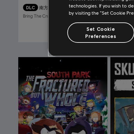
technologies. If you wish to d
DLC
南方四賤客：浣熊俠聯盟
《怒海戰
by visiting the “Set Cookie Pr
Bring The Crunch
豪華版
Set Cookie
S$ 15.90
Preferences