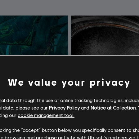
We value your privacy
l data through the use of online tracking technologies, includ
l data, please see our
Privacy Policy
and
Notice at Collection
.
ting our
cookie management tool.
licking the “accept” button below you specifically consent to s
me browsing and purchase activity, with Ubisoft’s partners via t