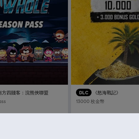
南方四賤客：浣熊俠聯盟
DLC
《怒海戰記》
ass
13000 枚金幣
S$ 27.90
S$ 1