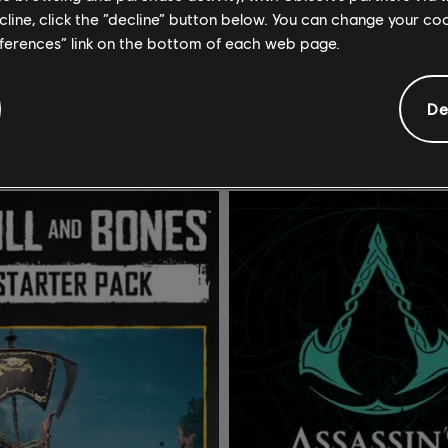
ecline, click the “decline” button below. You can change your c
記》
魔法門：英雄無敵 VII
eferences” link on the bottom of each web page.
終極版
S$ 54.90
S$ 
De