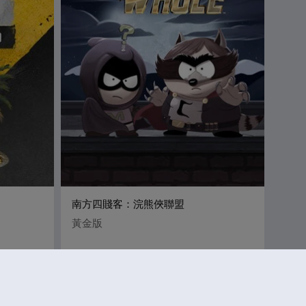
南方四賤客：浣熊俠聯盟
黃金版
39.90
S$ 64.90