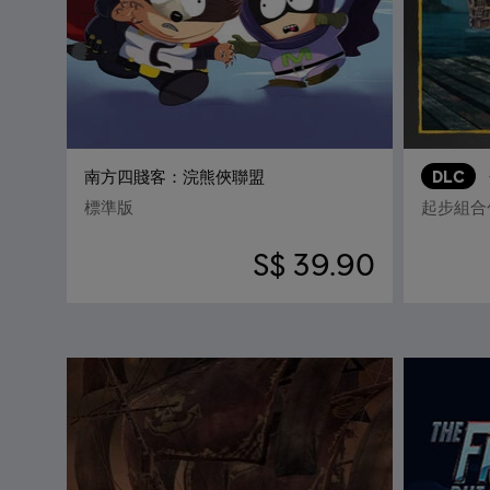
南方四賤客：浣熊俠聯盟
DLC
標準版
起步組合
S$ 39.90