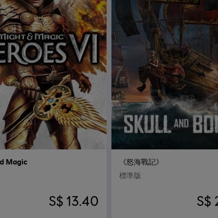
nd Magic
《怒海戰記》
標準版
S$ 13.40
S$ 