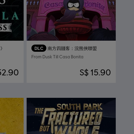
元》
DLC
南方四賤客：浣熊俠聯盟
From Dusk Till Casa Bonita
52.90
S$ 15.90