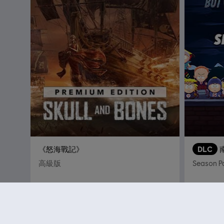
《怒海戰記》
DLC
高級版
Season P
S$ 79.90