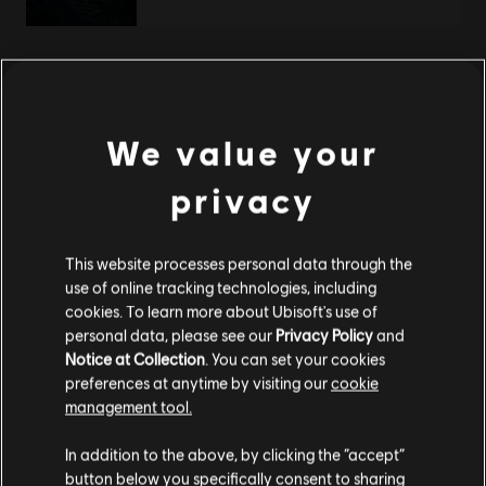
显示
1
项中的
1
项
到官方 Ubisoft Store 找到你喜愛的所有英雄。全新產品和
We value your
一整年的驚喜優惠，讓你享受 Ubisoft 帶來的極致體驗！從
新遊戲、Season Pass 乃至於 DLC，讓你獲得最完整的遊戲
privacy
體驗。官方 Ubisoft Store 為你在 PC 平臺上準備了最精彩的
冒險。在
《刺客教條：維京紀元》
裡寫下屬於你的維京傳
奇、在
《芬尼克斯傳說》
裡探索希臘神話、在
《全境封鎖 2》
裡化身國土戰略局特工、在
《工人物語》
裡建立你的聚落、
This website processes personal data through the
在
《看門狗：自由軍團》
裡隨心所欲地駭進倫敦的一切，或
use of online tracking technologies, including
者在
《虹彩六號：圍攻行動》
裡加入特種部隊。也別忘了深
cookies. To learn more about Ubisoft's use of
入
《極地戰嚎 6》
裡現代遊擊隊革命的殘酷世界，將國家從
personal data, please see our
Privacy Policy
and
獨裁者及其兒子手中解放出來。
Notice at Collection
. You can set your cookies
preferences at anytime by visiting our
cookie
management tool.
您是简体中文用户？
In addition to the above, by clicking the “accept”
button below you specifically consent to sharing