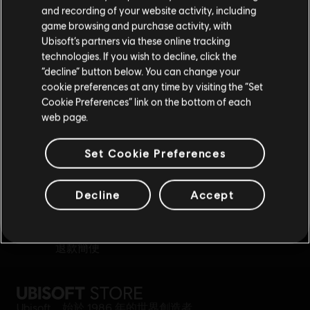
请您访问我们的简体中文商店来完成购买
and recording of your website activity, including
game browsing and purchase activity, with
Ubisoft’s partners via these online tracking
technologies. If you wish to decline, click the
留在此商店
“decline” button below. You can change your
專屬福利
獎勵
cookie preferences at any time by visiting the “Set
重新选择您的商店
Cookie Preferences” link on the bottom of each
web page.
Set Cookie Preferences
Decline
Accept
退款簡便
Ubisoft，始於 1986 年的世界創造者