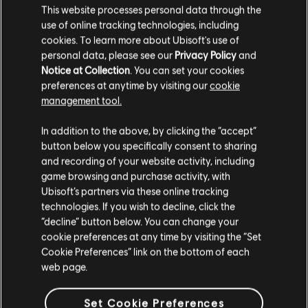
This website processes personal data through the
use of online tracking technologies, including
cookies. To learn more about Ubisoft's use of
顯示項目 (
3
/
3
)
personal data, please see our
Privacy Policy
and
Notice at Collection
. You can set your cookies
到官方 Ubisoft Store 找到你喜愛的所有英雄。全新產品和
preferences at anytime by visiting our
cookie
一整年的驚喜優惠，讓你享受 Ubisoft 帶來的極致體驗！從
management tool.
新遊戲、Season Pass 乃至於 DLC，讓你獲得最完整的遊戲
體驗。官方 Ubisoft Store 為你在 PC 平臺上準備了最精彩的
冒險。在
《刺客教條：維京紀元》
裡寫下屬於你的維京傳
您是简体中文用户？
In addition to the above, by clicking the “accept”
奇、在
《芬尼克斯傳說》
裡深刻體驗希臘神話、在
《全境封鎖
button below you specifically consent to sharing
2》
裡化身國土戰略局特工、在
《工人物語》
裡建立你的聚
请您访问我们的简体中文商店来完成购买
and recording of your website activity, including
落、在
《看門狗：自由軍團》
裡隨心所欲地駭進倫敦的一
game browsing and purchase activity, with
切，或者在
《虹彩六號：圍攻行動》
裡加入特種部隊。也別
Ubisoft’s partners via these online tracking
忘了深入
《極地戰嚎 6》
裡現代遊擊隊革命的殘酷世界，將
國家從獨裁者及其兒子手中解放出來。
technologies. If you wish to decline, click the
留在此商店
“decline” button below. You can change your
cookie preferences at any time by visiting the “Set
重新选择您的商店
Cookie Preferences” link on the bottom of each
web page.
Set Cookie Preferences