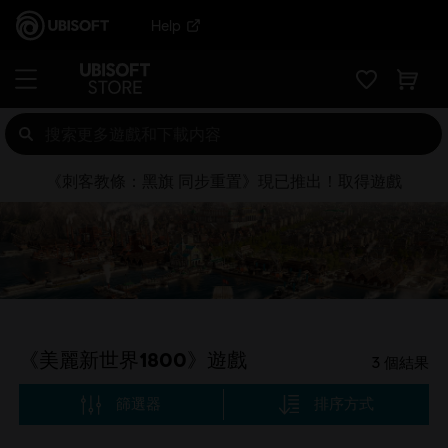
Help
《刺客教條：黑旗 同步重置》現已推出！取得遊戲
《美麗新世界1800》遊戲
3
個結果
篩選器
排序方式