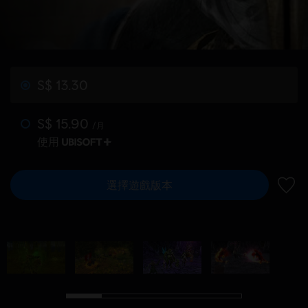
S$ 13.30
S$ 15.90
/月
使用
選擇遊戲版本
新增