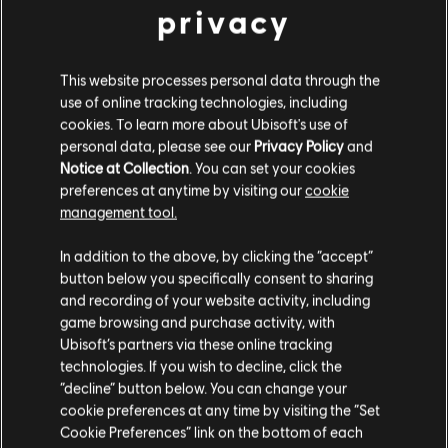
privacy
MENU
選擇遊戲版本
This website processes personal data through the
use of online tracking technologies, including
一般資訊
cookies. To learn more about Ubisoft's use of
personal data, please see our
Privacy Policy
and
發售日期：
2006
Notice at Collection
. You can set your cookies
preferences at anytime by visiting our
cookie
描述:
獅鷲帝國已經準備好進行歡慶——年輕皇帝 Nicolai 將迎娶他
management tool.
的戀人 Isabel。然而，慶典活動卻被突然出現的惡魔給打斷！就像
是他二十年前的父親一樣，Nicolai 帶領著自己的軍隊走向戰場。
您是简体中文用户？
In addition to the above, by clicking the “accept”
語言：
En, De, Es, Fr, It
button below you specifically consent to sharing
類型：
请您访问我们的简体中文商店来完成购买
策略
and recording of your website activity, including
啟動:
自動增添至你的 適用於PC的Ubisoft Connect 遊戲庫供你下
game browsing and purchase activity, with
載。
Ubisoft’s partners via these online tracking
technologies. If you wish to decline, click the
留在此商店
查看更多
PC 條件:
你需有 Ubisoft 帳號並安裝 Ubisoft Connect 應用程式方可
“decline” button below. You can change your
遊玩此內容。
cookie preferences at any time by visiting the “Set
重新选择您的商店
多人遊戲：
否
Cookie Preferences” link on the bottom of each