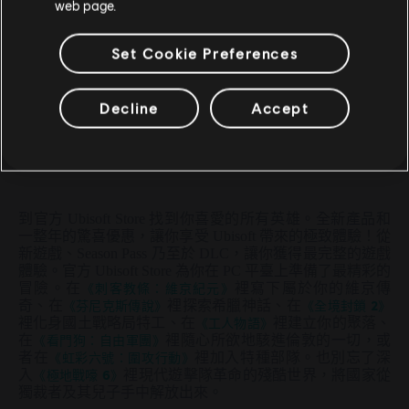
魔法門之英雄無敵 5 的系統需求
web page.
單人遊戲：
是
Set Cookie Preferences
最低
本產品已無法使用多人連線遊戲與線上功能。
Decline
Accept
操作系统
Windows 10
到官方 Ubisoft Store 找到你喜愛的所有英雄。全新產品和
一整年的驚喜優惠，讓你享受 Ubisoft 帶來的極致體驗！從
新遊戲、Season Pass 乃至於 DLC，讓你獲得最完整的遊戲
體驗。官方 Ubisoft Store 為你在 PC 平臺上準備了最精彩的
冒險。在
《刺客教條：維京紀元》
裡寫下屬於你的維京傳
奇、在
《芬尼克斯傳說》
裡探索希臘神話、在
《全境封鎖 2》
裡化身國土戰略局特工、在
《工人物語》
裡建立你的聚落、
在
《看門狗：自由軍團》
裡隨心所欲地駭進倫敦的一切，或
者在
《虹彩六號：圍攻行動》
裡加入特種部隊。也別忘了深
入
《極地戰嚎 6》
裡現代遊擊隊革命的殘酷世界，將國家從
獨裁者及其兒子手中解放出來。