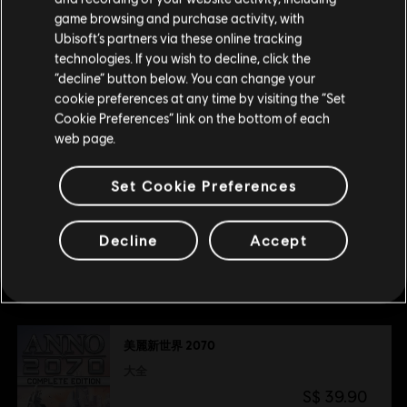
其他
*Supported Video Cards at Time of Release: AMD®
game browsing and purchase activity, with
说明
Radeon® HD2600XT or better
Ubisoft’s partners via these online tracking
/3000/4000/5000/6000 desktop series. nVidia
technologies. If you wish to decline, click the
留在此商店
GeForce® 8800GT or better
“decline” button below. You can change your
/9/GT200/GT400/GT500 desktop series. Laptop
cookie preferences at any time by visiting the “Set
重新选择您的商店
versions of these cards may work, but are not
Cookie Preferences” link on the bottom of each
supported. These chipsets are the only ones that will
web page.
run this game. For the most up-to-date minimum
requirement listings, please visit the FAQ on our
Set Cookie Preferences
support website.
Decline
Accept
推薦
美麗新世界 2070
大全
S$ 39.90