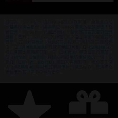
到官方 Ubisoft Store 找到你喜愛的所有英雄。全新產品和
一整年的驚喜優惠，讓你享受 Ubisoft 帶來的極致體驗！從
新遊戲、Season Pass 乃至於 DLC，讓你獲得最完整的遊戲
體驗。官方 Ubisoft Store 為你在 PC 平臺上準備了最精彩的
冒險。在
《刺客教條：維京紀元》
裡寫下屬於你的維京傳
奇、在
《芬尼克斯傳說》
裡探索希臘神話、在
《全境封鎖 2》
裡化身國土戰略局特工、在
《工人物語》
裡建立你的聚落、
在
《看門狗：自由軍團》
裡隨心所欲地駭進倫敦的一切，或
者在
《虹彩六號：圍攻行動》
裡加入特種部隊。也別忘了深
入
《極地戰嚎 6》
裡現代遊擊隊革命的殘酷世界，將國家從
獨裁者及其兒子手中解放出來。