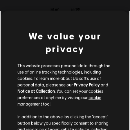
載。
最低
推荐
PC 條件:
你需有 Ubisoft 帳號並安裝 Ubisoft Connect 應用程式方可
遊玩此內容。
多人遊戲：
是
操作
Windows 10
We value your
單人遊戲：
是
系统
privacy
CPU
Intel Core®2 Duo E4400 @ 2.0 Ghz or AMD Athlon64
© 2011 Ubisoft Entertainment. All Rights Reserved. Anno 2070,
X2 3800+ @ 2.0GHZ
Ubisoft and the Ubisoft logo are trademarks of Ubisoft
图像
512 MB DirectX® 9.0–compliant card with Shader
This website processes personal data through the
Entertainment in the US and/or other countries. Produced by
Model 4.0 or higher (Radeon HD2600XT / GeForce
use of online tracking technologies, including
Blue Byte. Blue Byte and the Blue Byte logo are trademarks of
8800GT or better) (see supported list)*
cookies. To learn more about Ubisoft's use of
Red Storm Entertainment in the US and/or other countries. Red
personal data, please see our
Privacy Policy
and
Storm Entertainment Inc. is a Ubisoft Entertainment company.
内存
2 GB
Notice at Collection
. You can set your cookies
preferences at anytime by visiting our
cookie
虚拟
512 MB
management tool.
内存
您是简体中文用户？
存储
5 GB
In addition to the above, by clicking the “accept”
空间
button below you specifically consent to sharing
请您访问我们的简体中文商店来完成购买
and recording of your website activity, including