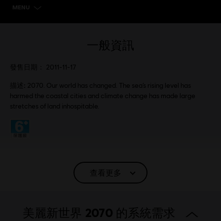
MENU
選擇遊戲版本
一般資訊
發售日期：
2011-11-17
描述:
2070. Our world has changed. The sea’s rising level has
harmed the coastal cities and climate change has made large
stretches of land inhospitable.
分級：
語言：
Eng, Fra, Ita, Ger, Spa, Pol
查看更多
平台:
PC（數位）, Steam
類型：
策略
美麗新世界 2070 的系統需求
啟動:
自動增添至你的 適用於PC的Ubisoft Connect 遊戲庫供你下