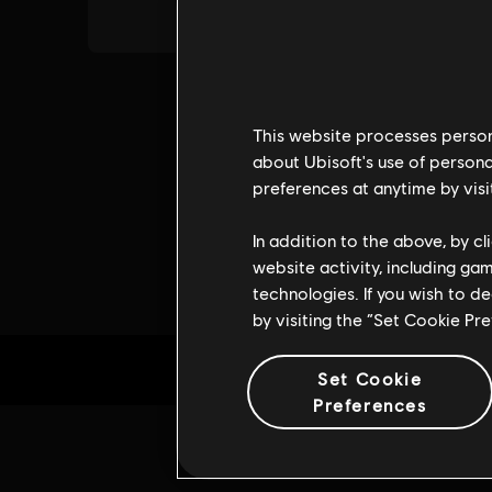
This website processes persona
about Ubisoft's use of persona
preferences at anytime by visi
In addition to the above, by c
website activity, including ga
technologies. If you wish to d
by visiting the “Set Cookie Pr
Set Cookie
Preferences