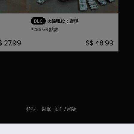
DLC
火線獵殺：野境
7285 GR 點數
$ 27.99
S$ 48.99
類型：
射擊
,
動作/冒險