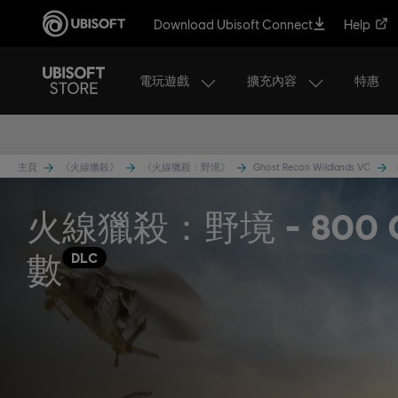
Download Ubisoft Connect
Help
電玩遊戲
擴充內容
特惠
主頁
《火線獵殺》
《火線獵殺：野境》
Ghost Recon Wildlands VC
火線獵殺：野境 - 800 
數
DLC