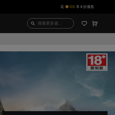
花
100
享 8 折優惠