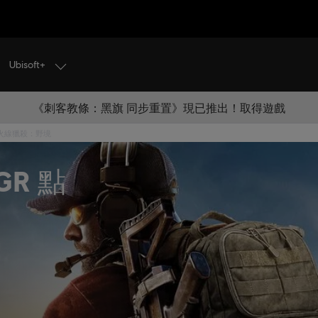
Ubisoft+
《刺客教條：黑旗 同步重置》現已推出！取得遊戲
火線獵殺：野境
GR 點