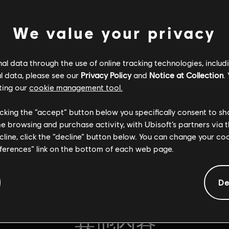
We value your privacy
l data through the use of online tracking technologies, includ
l data, please see our
Privacy Policy
and
Notice at Collection
.
ting our
cookie management tool.
licking the “accept” button below you specifically consent to s
me browsing and purchase activity, with Ubisoft’s partners via t
ecline, click the “decline” button below. You can change your c
eferences” link on the bottom of each web page.
一般資訊
De
其他內容