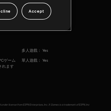
cline
Accept
多人遊戲：
Yes
單人遊戲：
PCゲーム
Yes
されます
d under license from ESPN Enterprises, Inc. X Games is a trademark of ESPN, Inc