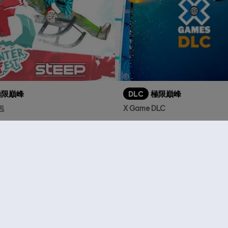
極限巔峰
DLC
極限巔峰
包
X Game DLC
S$ 15.90
S
推薦