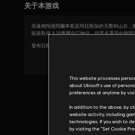
This website processes persona
about Ubisoft's use of persona
preferences at anytime by visi
In addition to the above, by c
website activity, including ga
technologies. If you wish to d
by visiting the “Set Cookie Pr