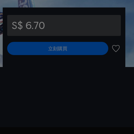
S$ 6.70
立刻購買
新增至願