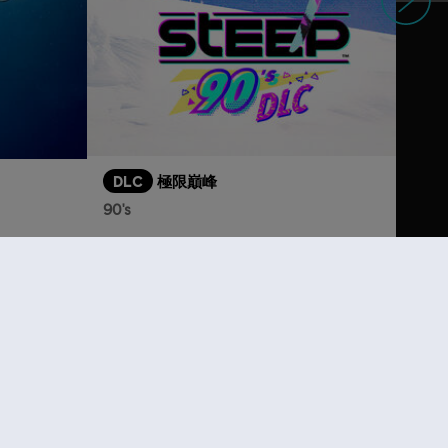
DLC
極限巔峰
90's
S$ 6.70
$ 13.30