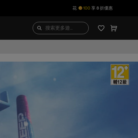
花
100
享 8 折優惠