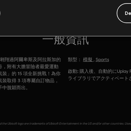
De
一般資訊
類型：
翱翔過阿爾卑斯及阿拉斯加的
模擬
,
Sports
谷，附有大膽冒險者最愛運動
啟動:
購入後、自動的にUplay 
裝」的 15 項全新挑戰！為你
ライブラリでアクティベート
裝取得 3 項專屬自訂物品，
手中脫穎而出。
d the Ubisoft logo are trademarks of Ubisoft Entertainment in the US and/or other countries. Use