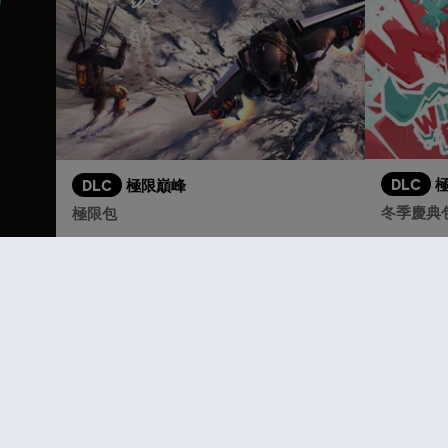
DLC
DLC
極限巔峰
冬季慶典
極限包
S$ 13.30