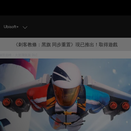
Ubisoft+
《刺客教條：黑旗 同步重置》現已推出！取得遊戲
極限巔峰 - 火箭飛鼠裝 DLC