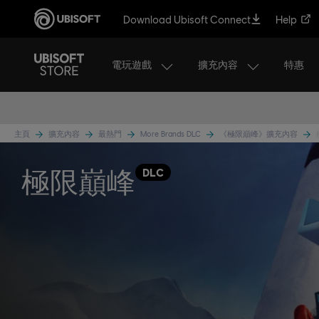
Download Ubisoft Connect
Help
電玩遊戲
擴充內容
特惠
主頁
擴充內容
最熱門
More Brands DLC
《極限巔峰》擴充內容
極限巔峰
DLC