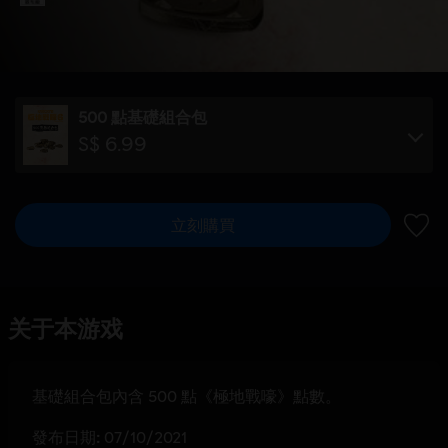
500 點基礎組合包
S$ 6.99
立刻購買
新增