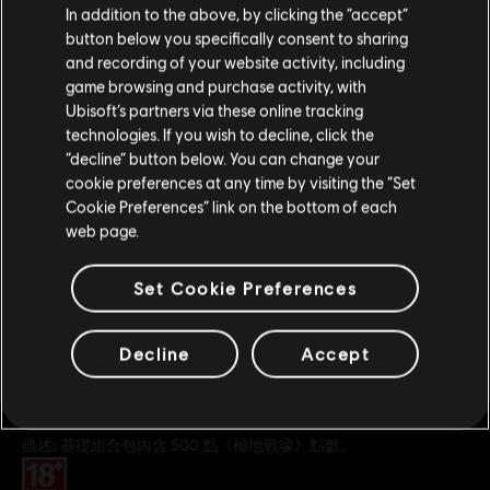
您是简体中文用户？
In addition to the above, by clicking the “accept”
1050 點小型組合包
button below you specifically consent to sharing
S$ 13.99
请您访问我们的简体中文商店来完成购买
and recording of your website activity, including
game browsing and purchase activity, with
Ubisoft’s partners via these online tracking
DLC
technologies. If you wish to decline, click the
《極地戰嚎 6》
留在此商店
“decline” button below. You can change your
2300 點中型組合包
cookie preferences at any time by visiting the “Set
重新选择您的商店
S$ 27.99
Cookie Preferences” link on the bottom of each
web page.
Set Cookie Preferences
一般資訊
Decline
Accept
發售日期：
07/10/2021
描述:
基礎組合包內含 500 點《極地戰嚎》點數。
分級：