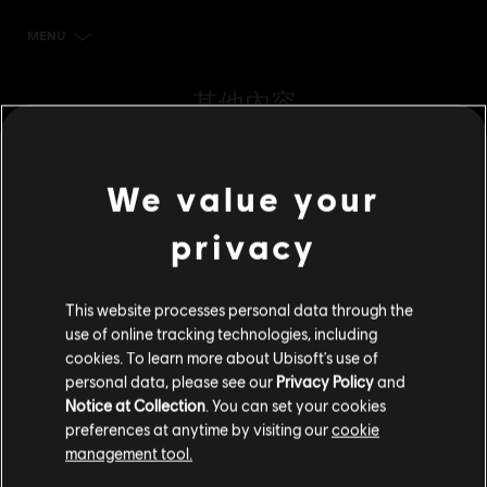
MENU
立刻購買
其他內容
DLC
《極地戰嚎 6》
We value your
4200 點大型組合包
S$ 48.99
privacy
This website processes personal data through the
DLC
《極地戰嚎 6》
use of online tracking technologies, including
6600 點特大型組合包
cookies. To learn more about Ubisoft's use of
S$ 69.99
personal data, please see our
Privacy Policy
and
Notice at Collection
. You can set your cookies
preferences at anytime by visiting our
cookie
management tool.
DLC
《極地戰嚎 6》