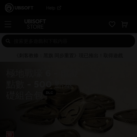
Help
《刺客教條：黑旗 同步重置》現已推出！取得遊戲
極地戰嚎 6 - 虛擬
點數 - 500 點基
礎組合包
DLC