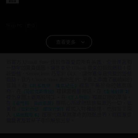
平台:
PC（數位）
類型：
射擊
PC 條件:
你需有 Ubisoft 帳號並安裝 Ubisoft Connect 應用程式方可
查看更多
遊玩此內容。
到官方 Ubisoft Store 找到你喜愛的所有英雄。全新產品和
© 2021 Ubisoft Entertainment. All Rights Reserved. Far Cry, Ubisoft, and the Ubisoft logo
一整年的驚喜優惠，讓你享受 Ubisoft 帶來的極致體驗！從
are trademarks of Ubisoft Entertainment in the US and/or other countries. Based on
新遊戲、Season Pass 乃至於 DLC，讓你獲得最完整的遊戲
Crytek’s original Far Cry directed by Cevat Yerli. Powered by Crytek’s technology
體驗。官方 Ubisoft Store 為你在 PC 平臺上準備了最精彩的
冒險。在
《刺客教條：維京紀元》
裡寫下屬於你的維京傳
“CryEngine.”
奇、在
《芬尼克斯傳說》
裡探索希臘神話、在
《全境封鎖 2》
裡化身國土戰略局特工、在
《工人物語》
裡建立你的聚落、
在
《看門狗：自由軍團》
裡隨心所欲地駭進倫敦的一切，或
者在
《虹彩六號：圍攻行動》
裡加入特種部隊。也別忘了深
入
《極地戰嚎 6》
裡現代遊擊隊革命的殘酷世界，將國家從
獨裁者及其兒子手中解放出來。