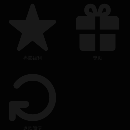
專屬福利
獎勵
退款簡便