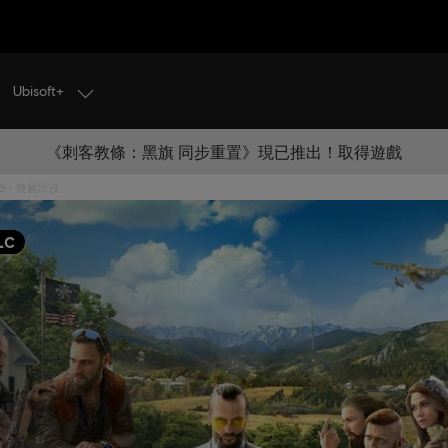
Ubisoft+
《刺客教條：黑旗 同步重置》現已推出！取得遊戲
5 - 喪屍出沒
LC