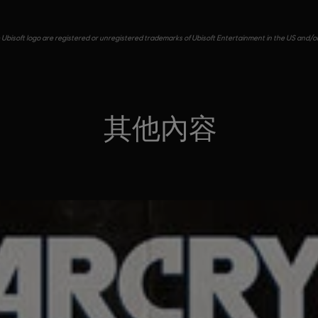
e Ubisoft logo are registered or unregistered trademarks of Ubisoft Entertainment in the US and/or 
其他內容