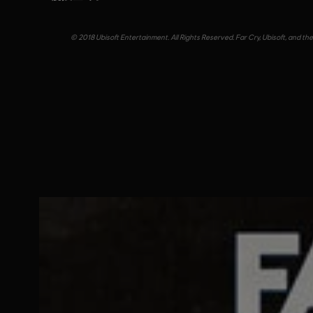
© 2018 Ubisoft Entertainment. All Rights Reserved. Far Cry, Ubisoft, and th