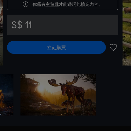
你需有
主遊戲
才能遊玩此擴充內容。
S$ 11
立刻購買
新增至願