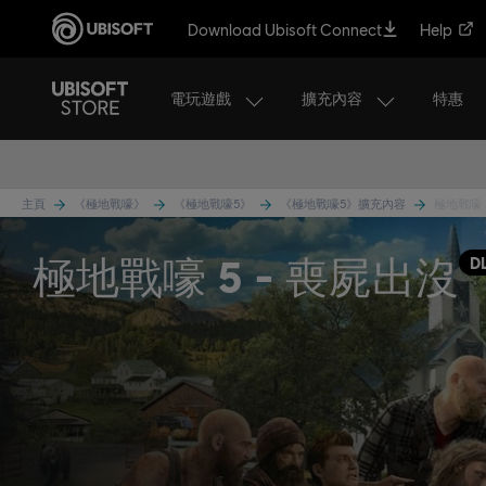
Download Ubisoft Connect
Help
電玩遊戲
擴充內容
特惠
主頁
《極地戰嚎》
《極地戰嚎5》
《極地戰嚎5》擴充內容
極地戰嚎 
極地戰嚎 5 - 喪屍出沒
D