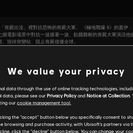
We value your privacy
l data through the use of online tracking technologies, includ
l data, please see our
Privacy Policy
and
Notice at Collection
.
ting our
cookie management tool.
licking the “accept” button below you specifically consent to s
me browsing and purchase activity, with Ubisoft’s partners via t
ecline, click the “decline” button below. You can change your c