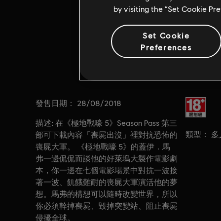
by visiting the “Set Cookie Pr
Set Cookie
Preferences
發售日期：
分級：
28/08/2018
描述:
在《極地戰嚎 5》Season Pass 第三
類型：
多
部可下載內容「喪屍出沒」裡對抗恐怖的
喪屍大軍。 《極地戰嚎 5》的蓋伊．馬
弗一邊侃侃而談他的好萊塢大製作電影劇
本，你一邊在七個電影場景中對抗一波接
著一波、飢餓難耐的喪屍大軍演活他的夢
想。馬弗的構想可以隨時改變世界，所以
你必須幹掉喪屍、毀掉突變站、阻止喪屍
侵擾全球。