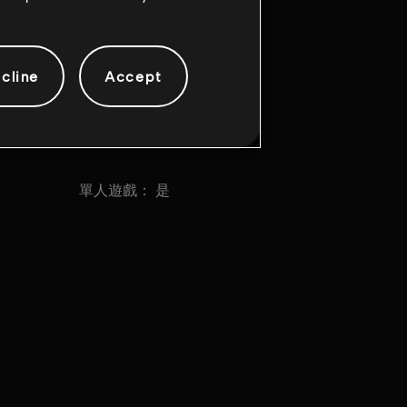
cline
Accept
單人遊戲：
是