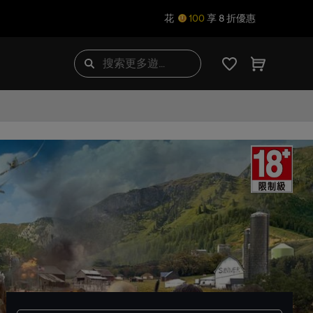
花
100
享 8 折優惠