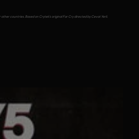
other countries. Based on Crytek’s original Far Cry directed by Cevat Yerli.