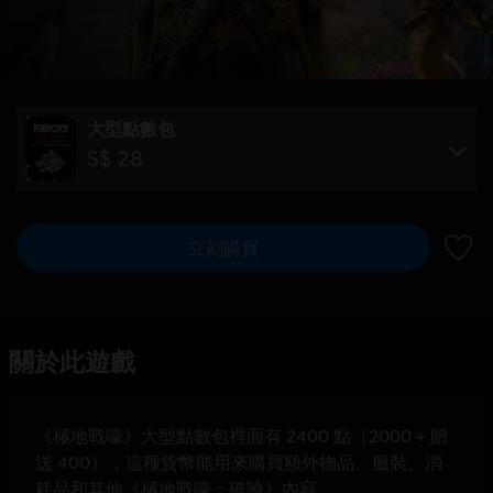
大型點數包
S$ 28
立刻購買
新增