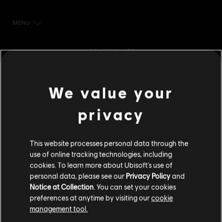
MENU
立刻購買
其他內容
DLC
極地戰嚎：破曉
We value your
特大型點數包
privacy
S$ 49
This website processes personal data through the
DLC
極地戰嚎：破曉
use of online tracking technologies, including
cookies. To learn more about Ubisoft's use of
超大型點數包
personal data, please see our
Privacy Policy
and
S$ 70
Notice at Collection
. You can set your cookies
preferences at anytime by visiting our
cookie
management tool.
DLC
極地戰嚎：破曉