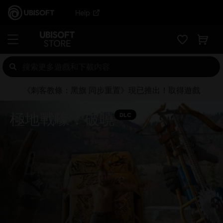
Help
《刺客教條：黑旗 同步重置》現已推出！取得遊戲
極地戰嚎：破曉
DLC