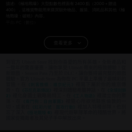
描述:
《極地戰嚎》大型點數包裡面有 2400 點（2000 + 贈送
400），這種貨幣能用來購買額外物品、服裝、消耗品和其他《極
地戰嚎：破曉》內容。
平台:
PC（數位）
© 2019 Ubisoft Entertainment. All Rights Reserved. Far
查看更多
Cry, Ubisoft, and the Ubisoft logo are registered or
unregistered trademarks of Ubisoft Entertainment in the
US and/or other countries. Based on Crytek’s original Far
到官方 Ubisoft Store 找到你喜愛的所有英雄。全新產品和
Cry directed by Cevat Yerli. Powered by Crytek’s
一整年的驚喜優惠，讓你享受 Ubisoft 帶來的極致體驗！從
新遊戲、Season Pass 乃至於 DLC，讓你獲得最完整的遊戲
technology “CryEngine”.
體驗。官方 Ubisoft Store 為你在 PC 平臺上準備了最精彩的
冒險。在
《刺客教條：維京紀元》
裡寫下屬於你的維京傳
奇、在
《芬尼克斯傳說》
裡深刻體驗希臘神話、在
《全境封鎖
2》
裡化身國土戰略局特工、在
《工人物語》
裡建立你的聚
落、在
《看門狗：自由軍團》
裡隨心所欲地駭進倫敦的一
切，或者在
《虹彩六號：圍攻行動》
裡加入特種部隊。也別
忘了深入
《極地戰嚎 6》
裡現代遊擊隊革命的殘酷世界，將
國家從獨裁者及其兒子手中解放出來。