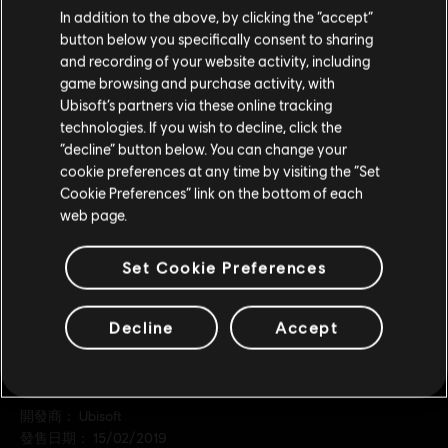
您是简体中文用户？
In addition to the above, by clicking the “accept”
中型點數包
button below you specifically consent to sharing
S$ 14
请您访问我们的简体中文商店来完成购买
and recording of your website activity, including
game browsing and purchase activity, with
Ubisoft’s partners via these online tracking
technologies. If you wish to decline, click the
DLC
極地戰嚎：破曉
留在此商店
“decline” button below. You can change your
小型點數包
cookie preferences at any time by visiting the “Set
重新选择您的商店
S$ 7
Cookie Preferences” link on the bottom of each
web page.
Set Cookie Preferences
Decline
Accept
一般資訊
發行商：
Ubisoft
開發商：
Ubisoft
發售日期：
15/02/2019