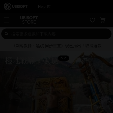
Help
《刺客教條：黑旗 同步重置》現已推出！取得遊戲
極地戰嚎：破曉
DLC