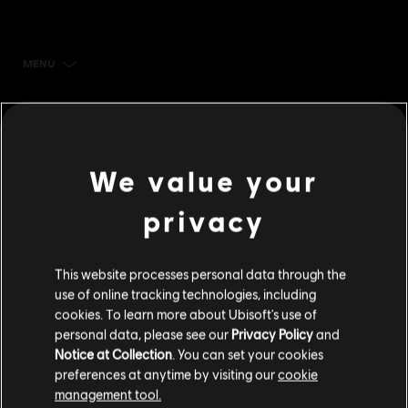
MENU
立刻購買
其他內容
We value your
DLC
極地戰嚎：破曉
小型點數包
privacy
S$ 7
This website processes personal data through the
use of online tracking technologies, including
DLC
極地戰嚎：破曉
cookies. To learn more about Ubisoft's use of
大型點數包
personal data, please see our
Privacy Policy
and
S$ 28
Notice at Collection
. You can set your cookies
preferences at anytime by visiting our
cookie
management tool.