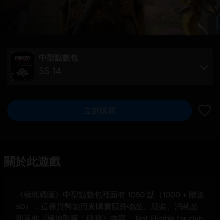
中型點數包
S$ 14
立刻購買
新增