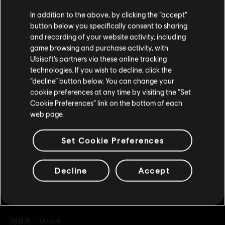
DLC
極地戰嚎：破曉
您是简体中文用户？
In addition to the above, by clicking the “accept”
特大型點數包
button below you specifically consent to sharing
请您访问我们的简体中文商店来完成购买
and recording of your website activity, including
S$ 49
game browsing and purchase activity, with
Ubisoft’s partners via these online tracking
technologies. If you wish to decline, click the
留在此商店
DLC
極地戰嚎：破曉
“decline” button below. You can change your
cookie preferences at any time by visiting the “Set
重新选择您的商店
超大型點數包
Cookie Preferences” link on the bottom of each
S$ 70
web page.
Set Cookie Preferences
Decline
Accept
一般資訊
發行商：
Ubisoft
開發商：
Ubisoft