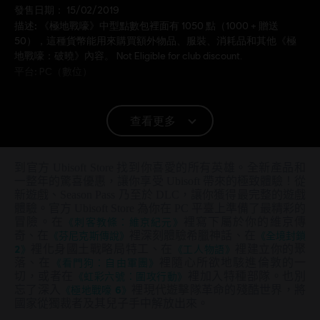
發售日期：
15/02/2019
描述:
《極地戰嚎》中型點數包裡面有 1050 點（1000 + 贈送
50），這種貨幣能用來購買額外物品、服裝、消耗品和其他《極
地戰嚎：破曉》內容。 Not Eligible for club discount.
平台:
PC（數位）
© 2019 Ubisoft Entertainment. All Rights Reserved. Far
查看更多
Cry, Ubisoft, and the Ubisoft logo are registered or
unregistered trademarks of Ubisoft Entertainment in the
US and/or other countries. Based on Crytek’s original Far
到官方 Ubisoft Store 找到你喜愛的所有英雄。全新產品和
Cry directed by Cevat Yerli. Powered by Crytek’s
一整年的驚喜優惠，讓你享受 Ubisoft 帶來的極致體驗！從
新遊戲、Season Pass 乃至於 DLC，讓你獲得最完整的遊戲
technology “CryEngine”.
體驗。官方 Ubisoft Store 為你在 PC 平臺上準備了最精彩的
冒險。在
《刺客教條：維京紀元》
裡寫下屬於你的維京傳
奇、在
《芬尼克斯傳說》
裡深刻體驗希臘神話、在
《全境封鎖
2》
裡化身國土戰略局特工、在
《工人物語》
裡建立你的聚
落、在
《看門狗：自由軍團》
裡隨心所欲地駭進倫敦的一
切，或者在
《虹彩六號：圍攻行動》
裡加入特種部隊。也別
忘了深入
《極地戰嚎 6》
裡現代遊擊隊革命的殘酷世界，將
國家從獨裁者及其兒子手中解放出來。