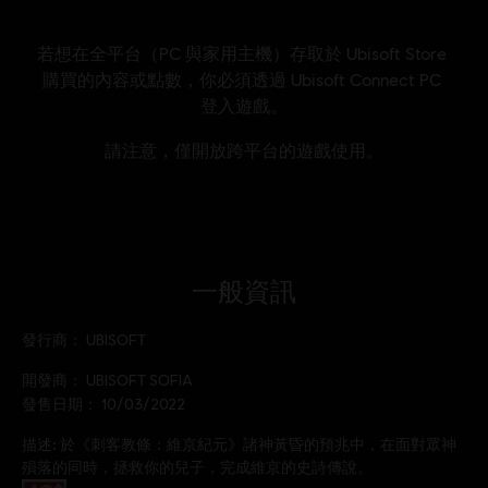
一般資訊
發行商：
UBISOFT
開發商：
UBISOFT SOFIA
發售日期：
10/03/2022
描述:
於《刺客教條：維京紀元》諸神黃昏的預兆中，在面對眾神
殞落的同時，拯救你的兒子，完成維京的史詩傳說。