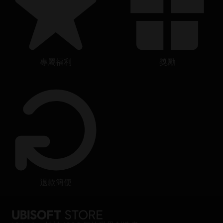
專屬福利
獎勵
退款簡便