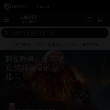
Help
《刺客教條：黑旗 同步重置》現已推出！取得遊戲
刺客教條：維京紀
元 諸神黃昏的預
兆
DLC
Bad Language, In-Game Purchases,