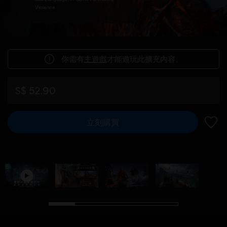
Violence
你需有
主遊戲
才能遊玩此擴充內容。
S$ 52.90
立刻購買
新增