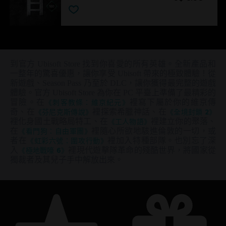
到官方 Ubisoft Store 找到你喜愛的所有英雄。全新產品和
一整年的驚喜優惠，讓你享受 Ubisoft 帶來的極致體驗！從
新遊戲、Season Pass 乃至於 DLC，讓你獲得最完整的遊戲
體驗。官方 Ubisoft Store 為你在 PC 平臺上準備了最精彩的
冒險。在
《刺客教條：維京紀元》
裡寫下屬於你的維京傳
奇、在
《芬尼克斯傳說》
裡探索希臘神話、在
《全境封鎖 2》
裡化身國土戰略局特工、在
《工人物語》
裡建立你的聚落、
在
《看門狗：自由軍團》
裡隨心所欲地駭進倫敦的一切，或
者在
《虹彩六號：圍攻行動》
裡加入特種部隊。也別忘了深
入
《極地戰嚎 6》
裡現代遊擊隊革命的殘酷世界，將國家從
獨裁者及其兒子手中解放出來。