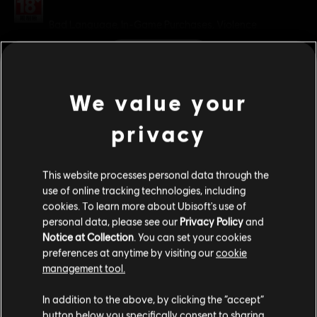
分級：
Bad Language, In-Game Purchases, Violence
查看更多
平台:
PC（數位）, PS5（數位）, Xbox（數位）
類型：
動作/冒險
We value your
其他內容
PC 條件:
你需有 Ubisoft 帳號並安裝 Ubisoft Connect 應用程式方可
privacy
遊玩此內容。
DLC
《刺客教條：維京紀元》
巴黎圍城戰
© 2020 Ubisoft Entertainment. All Rights Reserved. Assassin's Creed, Ubisoft and the
This website processes personal data through the
S$ 32.90
use of online tracking technologies, including
Ubisoft logo are registered or unregistered trademarks of Ubisoft Entertainment in the
cookies. To learn more about Ubisoft's use of
U.S. and/or other countries.
personal data, please see our
Privacy Policy
and
Notice at Collection
. You can set your cookies
DLC
《刺客教條：維京紀元》
preferences at anytime by visiting our
cookie
季票
management tool.
S$ 52.90
您是简体中文用户？
In addition to the above, by clicking the “accept”
button below you specifically consent to sharing