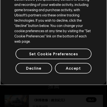
请您访问我们的简体中文商店来完成购买
and recording of your website activity, including
DLC
《刺客教條：維京紀元》 德魯伊之怒
game browsing and purchase activity, with
Ubisoft’s partners via these online tracking
德魯伊之怒
technologies. If you wish to decline, click the
S$ 32.90
留在此商店
“decline” button below. You can change your
cookie preferences at any time by visiting the “Set
重新选择您的商店
Cookie Preferences” link on the bottom of each
DLC
《刺客教條：維京紀元》
web page.
基礎組合包
Set Cookie Preferences
S$ 6.99
Decline
Accept
推薦
DLC
《刺客教條：維京紀元》
巴黎圍城戰