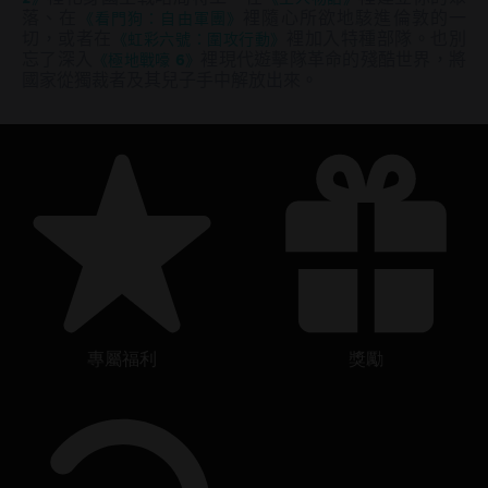
落、在
《看門狗：自由軍團》
裡隨心所欲地駭進倫敦的一
切，或者在
《虹彩六號：圍攻行動》
裡加入特種部隊。也別
忘了深入
《極地戰嚎 6》
裡現代遊擊隊革命的殘酷世界，將
國家從獨裁者及其兒子手中解放出來。
專屬福利
獎勵