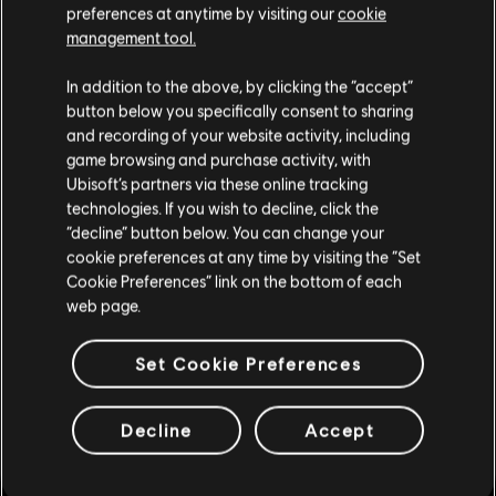
logo are trademarks of Ubisoft Entertainment in the U.S.
preferences at anytime by visiting our
cookie
S$ 2
and/or other countries.
management tool.
您是简体中文用户？
In addition to the above, by clicking the “accept”
button below you specifically consent to sharing
DLC
光明之子
请您访问我们的简体中文商店来完成购买
and recording of your website activity, including
高崙的困境
game browsing and purchase activity, with
S$ 4
Ubisoft’s partners via these online tracking
technologies. If you wish to decline, click the
留在此商店
“decline” button below. You can change your
cookie preferences at any time by visiting the “Set
重新选择您的商店
DLC
光明之子
Cookie Preferences” link on the bottom of each
暗之歐若拉包
web page.
S$ 2
Set Cookie Preferences
DLC
光明之子
Decline
Accept
星塵包
S$ 4