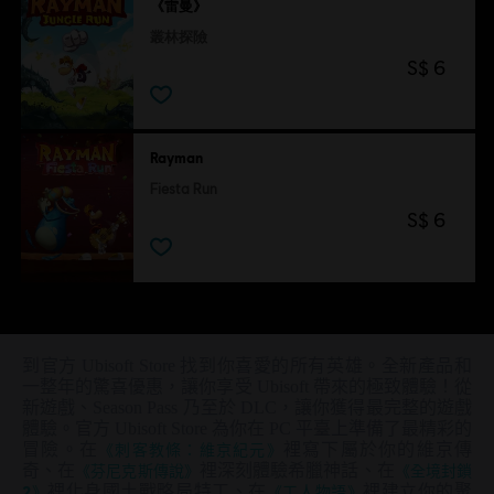
《雷曼》
叢林探險
S$ 6
Rayman
Fiesta Run
S$ 6
到官方 Ubisoft Store 找到你喜愛的所有英雄。全新產品和
一整年的驚喜優惠，讓你享受 Ubisoft 帶來的極致體驗！從
新遊戲、Season Pass 乃至於 DLC，讓你獲得最完整的遊戲
體驗。官方 Ubisoft Store 為你在 PC 平臺上準備了最精彩的
冒險。在
《刺客教條：維京紀元》
裡寫下屬於你的維京傳
奇、在
《芬尼克斯傳說》
裡深刻體驗希臘神話、在
《全境封鎖
2》
裡化身國土戰略局特工、在
《工人物語》
裡建立你的聚