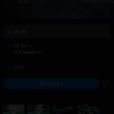
暴力, 恐怖
S$ 18
S$ 16
/月
使用
試玩
選擇遊戲版本
新增