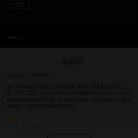
MENU
選擇遊戲版本
一般資訊
發售日期：
30/04/2014
描述:
雷姆利亞王國正陷入絕望深淵（劇情） 黑暗女王偷走了太
陽、月亮、星星。你將扮演擁有純真心靈的年輕公主歐若拉，她的
靈魂被帶至雷姆利亞王國，必須踏上尋回這三種亮光的旅程，擊敗
黑暗女王，恢復雷姆利亞王國的和平。
分級：
暴力, 恐怖