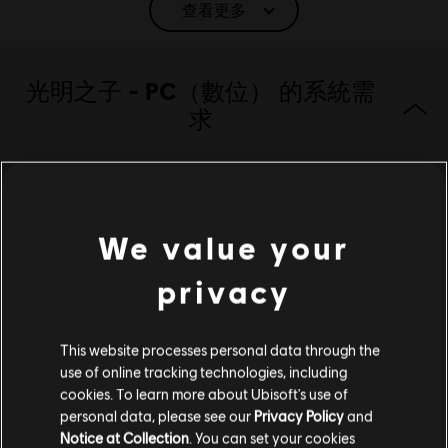
查看更多
語言：
English (語音, 界面, 字幕)
French (語音, 界面, 字幕)
光明之子 - PC（數位） 的系統需
查看更多
語言：
求
類型：
休閒
啟動:
自動增添至你的 適用於PC的Ubisoft Connect 遊戲庫供你下
最低
載。
PC 條件:
你需有 Ubisoft 帳號並安裝 Ubisoft Connect 應用程式方可
遊玩此內容。
We value your
操作系统
Windows 10
防竄改軟體:
Denuvo 數位版權管理工具（DRM）隨本遊戲自動安
privacy
裝，必須安裝方可啟動遊戲。
多人遊戲：
否
單人遊戲：
是
其他內容
This website processes personal data through the
use of online tracking technologies, including
cookies. To learn more about Ubisoft's use of
© 2013 Ubisoft Entertainment. All Rights Reserved. Child
DLC
光明之子
personal data, please see our
Privacy Policy
and
of Light, the Child of Light logo, Ubisoft and the Ubisoft
Notice at Collection
. You can set your cookies
光之歐若拉包