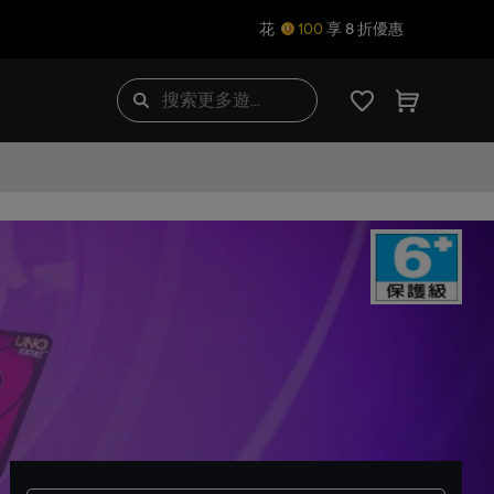
花
100
享 8 折優惠