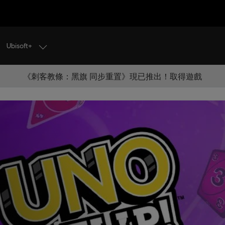
Ubisoft+
《刺客教條：黑旗 同步重置》現已推出！取得遊戲