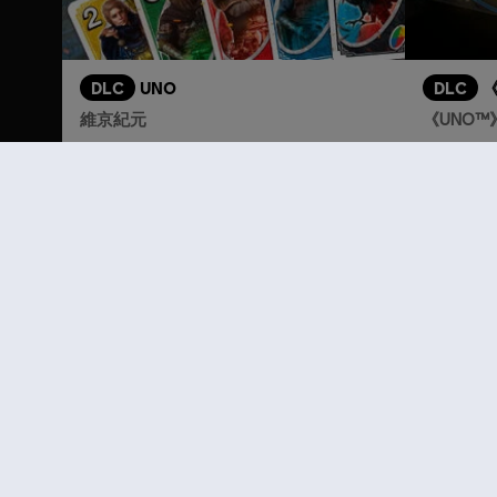
DLC
UNO
DLC
《
維京紀元
《UNO™》
S$ 6.70