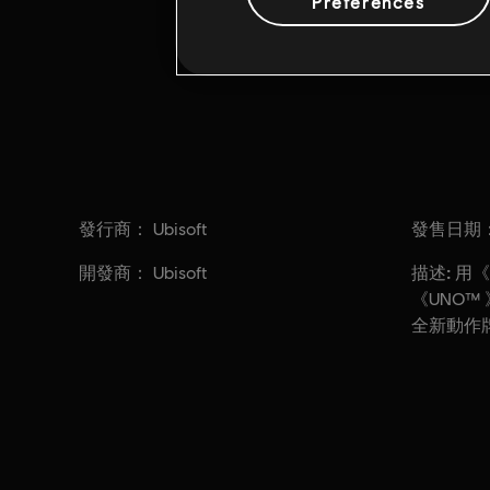
Preferences
發行商：
發售日期
Ubisoft
開發商：
描述:
Ubisoft
用《
《UNO™
全新動作