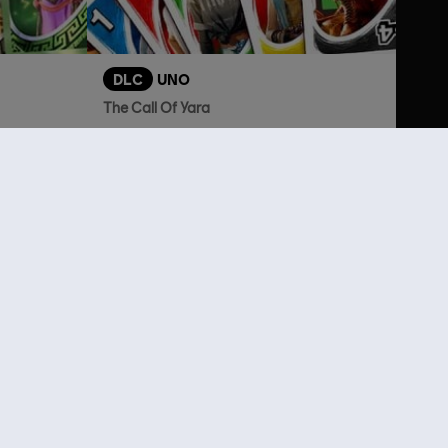
DLC
UNO
The Call Of Yara
S$ 6.70
S$ 6.70