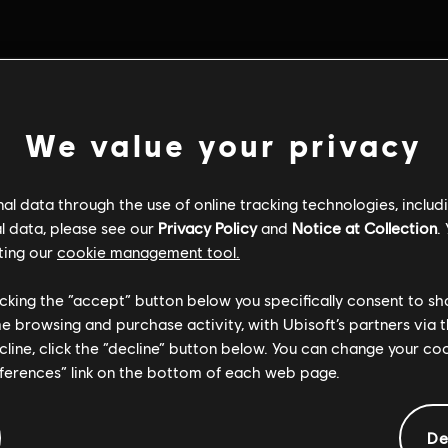
We value your privacy
l data through the use of online tracking technologies, includ
l data, please see our
Privacy Policy
and
Notice at Collection
.
ting our
cookie management tool.
licking the “accept” button below you specifically consent to s
me browsing and purchase activity, with Ubisoft’s partners via t
ecline, click the “decline” button below. You can change your c
eferences” link on the bottom of each web page.
De