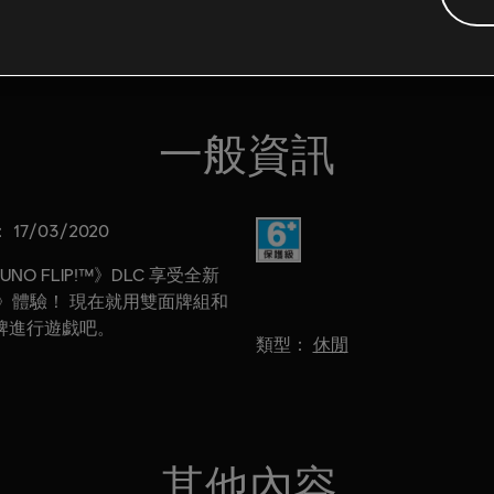
一般資訊
：
分級：
17/03/2020
UNO FLIP!™》DLC 享受全新
 》體驗！ 現在就用雙面牌組和
牌進行遊戯吧。
類型：
休閒
其他內容