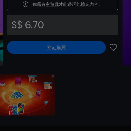
你需有
主遊戲
才能遊玩此擴充內容。
S$ 6.70
立刻購買
新增至願