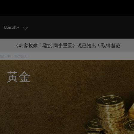
Ubisoft+
《刺客教條：黑旗 同步重置》現已推出！取得遊戲
飆酷車神：動力慶典》
》黃金