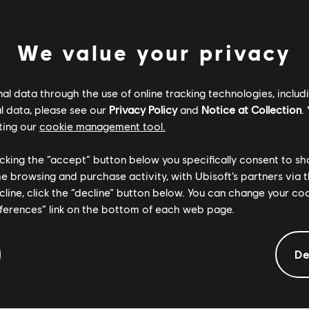
We value your privacy
l data through the use of online tracking technologies, includ
l data, please see our
Privacy Policy
and
Notice at Collection
.
ting our
cookie management tool.
licking the “accept” button below you specifically consent to s
me browsing and purchase activity, with Ubisoft’s partners via t
ecline, click the “decline” button below. You can change your c
eferences” link on the bottom of each web page.
一般資訊
De
其他內容