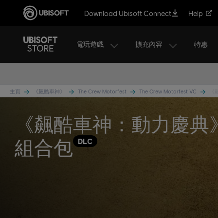
Download Ubisoft Connect
Help
電玩遊戲
擴充內容
特惠
主頁
《飆酷車神》
The Crew Motorfest
The Crew Motorfest VC
《
《飆酷車神：動力慶典
組合包
DLC