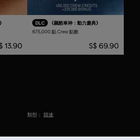
》
DLC
《飆酷車神：動力慶典》
675,000 點 Crew 點數
$ 13.90
S$ 69.90
類型：
競速