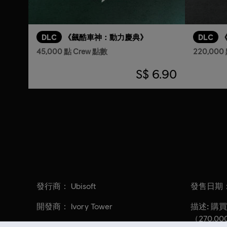
DLC
《飆酷車神：動力慶典》
DLC
45,000 點 Crew 點數
220,000
S$ 6.90
發行商：
發售日期
Ubisoft
開發商：
描述:
Ivory Tower
購買 
（270,00