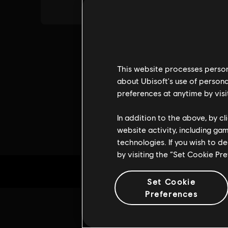
This website processes persona
about Ubisoft's use of persona
preferences at anytime by visi
In addition to the above, by c
website activity, including ga
technologies. If you wish to d
by visiting the “Set Cookie Pr
Set Cookie
Preferences