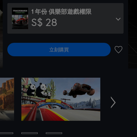
1 年份 俱樂部遊戲權限
S$ 28
立刻購買
新增至願
下一個