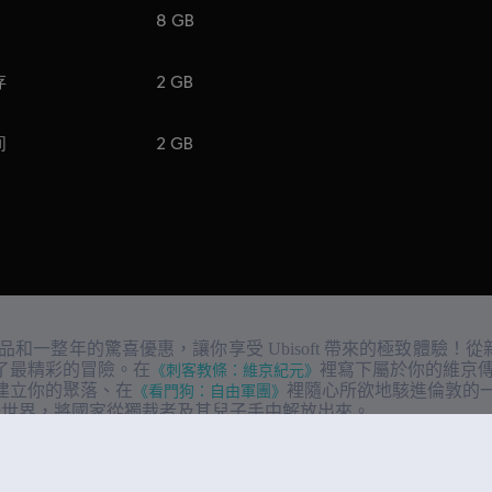
8 GB
存
2 GB
间
2 GB
新產品和一整年的驚喜優惠，讓你享受 Ubisoft 帶來的極致體驗！從新
上準備了最精彩的冒險。在
《刺客教條：維京紀元》
裡寫下屬於你的維京
建立你的聚落、在
《看門狗：自由軍團》
裡隨心所欲地駭進倫敦的
酷世界，將國家從獨裁者及其兒子手中解放出來。