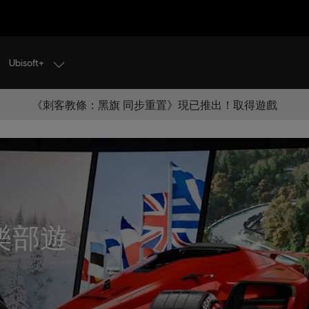
Ubisoft+
《刺客教條：黑旗 同步重置》現已推出！取得遊戲
樂部遊