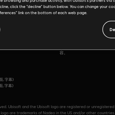
一般資訊
me browsing and purchase activity, with Ubisoft’s partners via t
ecline, click the “decline” button below. You can change your c
eferences” link on the bottom of each web page.
平台:
《賽道狂飆》的無限競速世
PC（數位）
所有完整賽季戰役、頂尖社群創
De
類型：
競速
車輛外觀。建立你的線上房間、
、舉辦遊戲內活動並邀請所有玩
PC 條件:
你需有 Ubisoft 帳
與！
Ubisoft Connect 應用程式
容。
界面, 字幕)
界面, 字幕)
：
ed. Ubisoft and the Ubisoft logo are registered or unregistered
logo are trademarks of Nadeo in the US and/or other countries