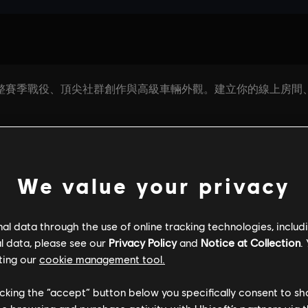
We value your privacy
l data through the use of online tracking technologies, includ
一般資訊
PC 系統規格
l data, please see our
Privacy Policy
and
Notice at Collection
.
ting our
cookie management tool.
licking the “accept” button below you specifically consent to s