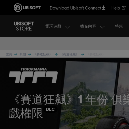
Download Ubisoft Connect
Help
電玩遊戲
擴充內容
特惠
主頁
其他
《賽道狂飆》
《賽道狂飆》
《賽道狂飆》
《賽道狂飆》1 年份 俱
戲權限
DLC