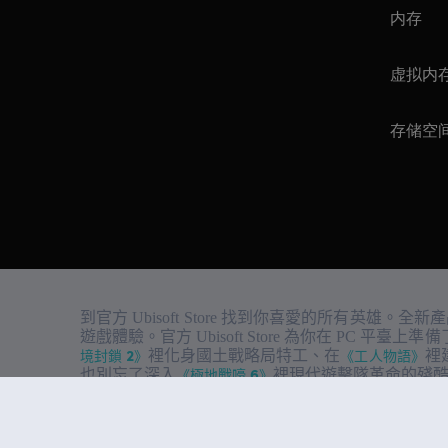
内存
虚拟内
存储空
到官方 Ubisoft Store 找到你喜愛的所有英雄。全
遊戲體驗。官方 Ubisoft Store 為你在 PC 平臺
境封鎖 2》
裡化身國土戰略局特工、在
《工人物語》
裡
也別忘了深入
《極地戰嚎 6》
裡現代遊擊隊革命的殘