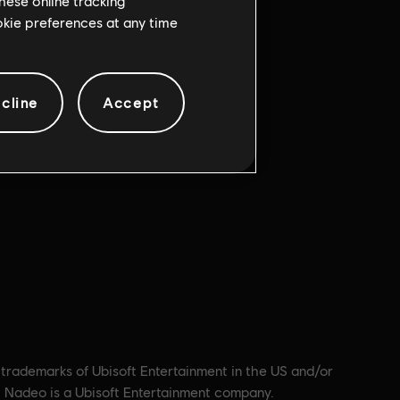
hese online tracking
ookie preferences at any time
多人遊戲：
Yes
cline
Accept
單人遊戲：
Yes
號並安裝
方可遊玩此內
 trademarks of Ubisoft Entertainment in the US and/or
. Nadeo is a Ubisoft Entertainment company.