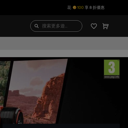
花
100
享 8 折優惠