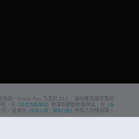
遊戲、Season Pass 乃至於 DLC，讓你獲得最完整的
傳奇、在
《芬尼克斯傳說》
裡深刻體驗希臘神話、在
《全
一切，或者在
《虹彩六號：圍攻行動》
裡加入特種部隊。