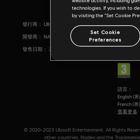
website activity, including ga
technologies. If you wish to d
by visiting the “Set Cookie Pr
發行商：
描述:
UBISOFT
解鎖
界：暢玩
Set Cookie
開發商：
NADEO
作與高級
Preferences
搭建賽道
發售日期：
2020/07/01
家一同參
分級：
語言：
English (
French (
查看更多
語言
© 2020-2023 Ubisoft Entertainment. All Rights Reserv
other countries. Nadeo and the Trackmania 