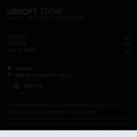
Ubisoft，始於 1986 年的世界創造者
认识我们
發現更多
Ubisoft Store
Support
Ubisoft Connect PC 啟動器
繁體中文
使用條款
隱私政策
设置Cookie
法律聲明
銷售條款
退款政策
退費表單
Ubisoft+ 訂閱條款
Rocksmith+ 訂閱條款
2001-2026 Ubisoft Entertainment. All Rights Reserved. Ubisoft, Ubi.com
and the Ubisoft logo are trademarks of Ubisoft Entertainment in the U.S
and/or other countries Ubisoft EMEA SAS 2, avenue Pasteur 94160 Saint
Mandé, France - storeUE@ubisoft.com. Pour toute demande d’assistance