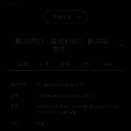
分級：
查看更多
語言：
《虹彩六號：圍攻行動》 的系統
English (語音, 界面, 字幕)
需求
French (語音, 界面, 字幕)
查看更多
平台:
語言：
PC（數位）, PS5（數位）, Xbox（數位）, PS4/PS5（數
最低
推荐
高级
发烧
终极
位）, Steam
類型：
多人
,
射擊
,
合作
操作系统
Windows 10/11, DirectX 12
啟動:
自動增添至你的 適用於PC的Ubisoft Connect 遊戲庫供你下
載。
CPU
AMD Ryzen3 3100, Intel i3 8100
PC 條件:
你需有 Ubisoft 帳號並安裝 Ubisoft Connect 應用程式方可
图像
NVIDIA GTX 1650 4GB, AMD RX 5500XT 4GB,
遊玩此內容。
INTEL ARC A380 6GB
内存
8GB
© 2025 Ubisoft Entertainment. All Rights Reserved. Tom