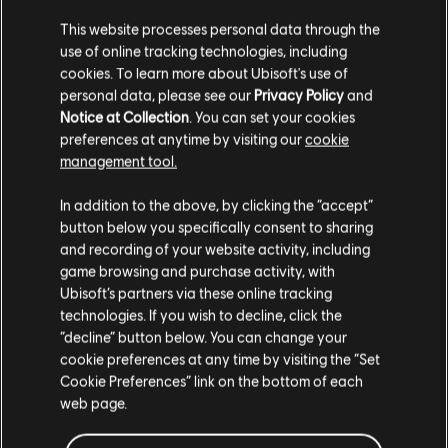
This website processes personal data through the
use of online tracking technologies, including
cookies. To learn more about Ubisoft's use of
personal data, please see our
Privacy Policy
and
Notice at Collection
. You can set your cookies
preferences at anytime by visiting our
cookie
management tool.
您是简体中文用户？
In addition to the above, by clicking the “accept”
button below you specifically consent to sharing
请您访问我们的简体中文商店来完成购买
and recording of your website activity, including
game browsing and purchase activity, with
Ubisoft’s partners via these online tracking
technologies. If you wish to decline, click the
留在此商店
“decline” button below. You can change your
cookie preferences at any time by visiting the “Set
重新选择您的商店
Cookie Preferences” link on the bottom of each
web page.