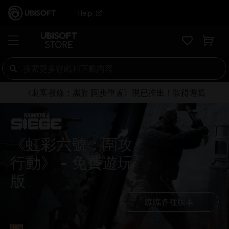
Help
《刺客教條：黑旗 同步重置》現已推出！取得遊戲
《虹彩六號：圍攻
行動》
免費遊玩
版
瞧瞧各種版本