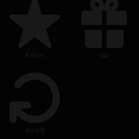
專屬福利
獎勵
退款簡便