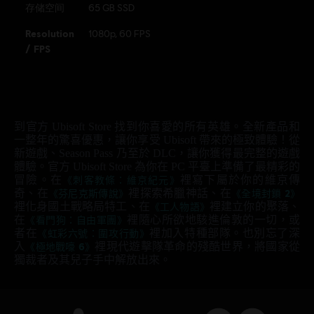
Clancy’s, Rainbow Six, the Soldier Icon, Ubisoft, and the
存储空间
65 GB SSD
Ubisoft logo are registered or unregistered trademarks of
Resolution
1080p, 60 FPS
Ubisoft Entertainment in the US and/or other countries.
/ FPS
到官方 Ubisoft Store 找到你喜愛的所有英雄。全新產品和
一整年的驚喜優惠，讓你享受 Ubisoft 帶來的極致體驗！從
新遊戲、Season Pass 乃至於 DLC，讓你獲得最完整的遊戲
體驗。官方 Ubisoft Store 為你在 PC 平臺上準備了最精彩的
冒險。在
《刺客教條：維京紀元》
裡寫下屬於你的維京傳
奇、在
《芬尼克斯傳說》
裡探索希臘神話、在
《全境封鎖 2》
裡化身國土戰略局特工、在
《工人物語》
裡建立你的聚落、
在
《看門狗：自由軍團》
裡隨心所欲地駭進倫敦的一切，或
者在
《虹彩六號：圍攻行動》
裡加入特種部隊。也別忘了深
入
《極地戰嚎 6》
裡現代遊擊隊革命的殘酷世界，將國家從
獨裁者及其兒子手中解放出來。