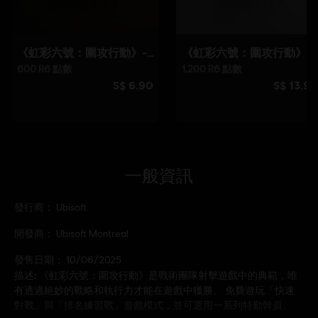
一般資訊
發行商：
Ubisoft
開發商：
Ubisoft Montreal
發售日期：
10/06/2025
描述:
《虹彩六號：圍攻行動》是戰術團隊射擊遊戲中的典範，唯
有透過絕妙的戰略和執行力才能在遊戲中獲勝。 免費遊玩「快速
對戰」與「排名練習戰」遊戲模式，並可選用一系列特勤幹員。