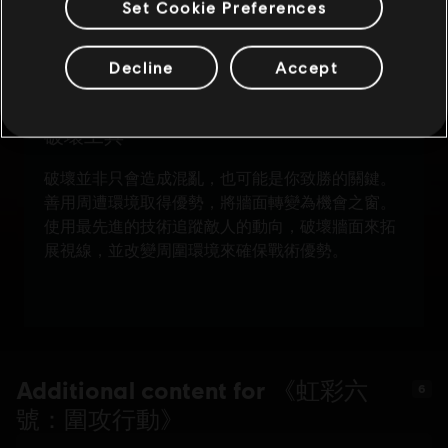
Set Cookie Preferences
Decline
Accept
Additional content for 《虹彩六
6
號：圍攻行動》