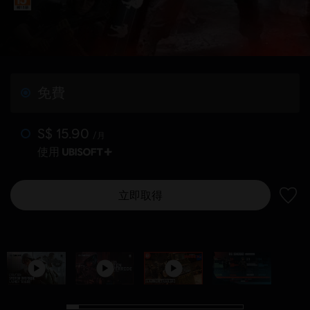
免費
S$ 15.90
/月
使用
立即取得
新增