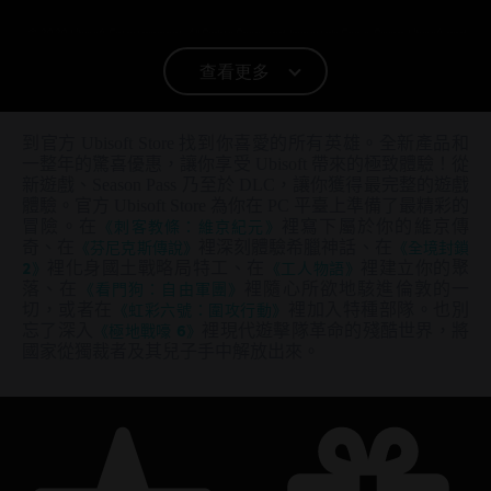
© 2020 Ubisoft Entertainment. All Rights Reserved. Immortals Fenyx Rising, Ubisoft and
the Ubisoft logo are registered or unregistered trademarks of Ubisoft Entertainment in
查看更多
the U.S. and/or other countries.
到官方 Ubisoft Store 找到你喜愛的所有英雄。全新產品和
一整年的驚喜優惠，讓你享受 Ubisoft 帶來的極致體驗！從
新遊戲、Season Pass 乃至於 DLC，讓你獲得最完整的遊戲
體驗。官方 Ubisoft Store 為你在 PC 平臺上準備了最精彩的
冒險。在
《刺客教條：維京紀元》
裡寫下屬於你的維京傳
奇、在
《芬尼克斯傳說》
裡深刻體驗希臘神話、在
《全境封鎖
2》
裡化身國土戰略局特工、在
《工人物語》
裡建立你的聚
落、在
《看門狗：自由軍團》
裡隨心所欲地駭進倫敦的一
切，或者在
《虹彩六號：圍攻行動》
裡加入特種部隊。也別
忘了深入
《極地戰嚎 6》
裡現代遊擊隊革命的殘酷世界，將
國家從獨裁者及其兒子手中解放出來。