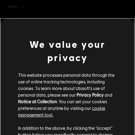
MENU
立刻購買
其他內容
We value your
DLC
IMMORTALS FENYX RISING
6,500 點
privacy
S$ 70
This website processes personal data through the
use of online tracking technologies, including
DLC
IMMORTALS FENYX RISING
cookies. To learn more about Ubisoft's use of
1,050 點
personal data, please see our
Privacy Policy
and
S$ 14
Notice at Collection
. You can set your cookies
preferences at anytime by visiting our
cookie
management tool.
DLC
IMMORTALS FENYX RISING
您是简体中文用户？
In addition to the above, by clicking the “accept”
button below you specifically consent to sharing
4,100 點