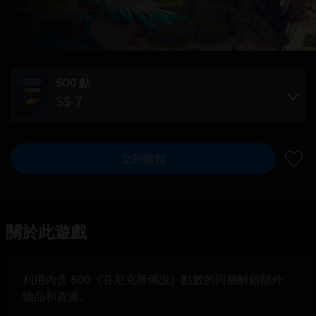
500 點
S$ 7
立刻購買
新增