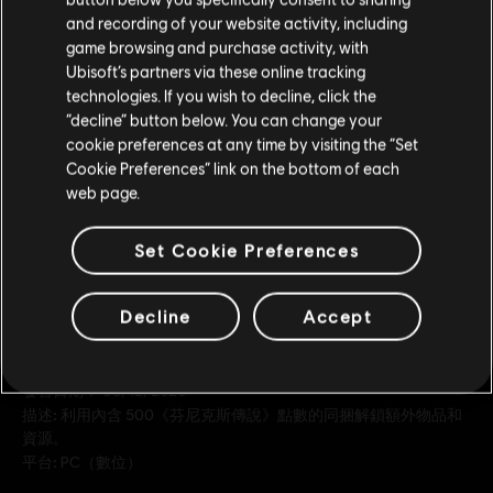
请您访问我们的简体中文商店来完成购买
and recording of your website activity, including
S$ 49
game browsing and purchase activity, with
Ubisoft’s partners via these online tracking
technologies. If you wish to decline, click the
留在此商店
DLC
“decline” button below. You can change your
IMMORTALS FENYX RISING
cookie preferences at any time by visiting the “Set
重新选择您的商店
2,250 點
Cookie Preferences” link on the bottom of each
S$ 28
web page.
Set Cookie Preferences
Decline
Accept
一般資訊
發售日期：
03/12/2020
描述:
利用內含 500《芬尼克斯傳說》點數的同捆解鎖額外物品和
資源。
平台:
PC（數位）