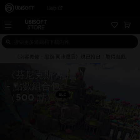
Help
《刺客教條：黑旗 同步重置》現已推出！取得遊戲
《芬尼克斯傳說》
- 點數組合包
（500 點）
DLC