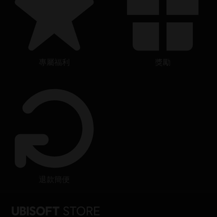
專屬福利
獎勵
退款簡便