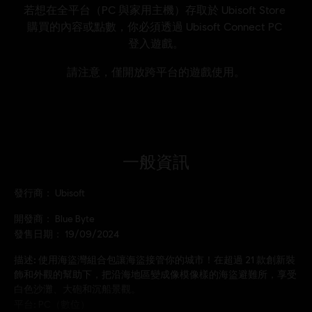
一般資訊
發行商：
Ubisoft
開發商：
Blue Byte
發售日期：
19/09/2024
描述:
使用海盜灣組合包讓海盜接管你的城市！在超過 21 款創新裝
飾和外觀的幫助下，把沿海地區變成像模像樣的海盜避難所，享受
白色沙灘、大砲和沉船景觀。
平台:
PC（數位）