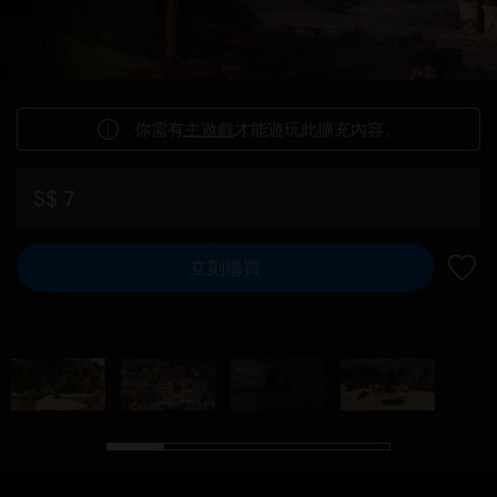
你需有
主遊戲
才能遊玩此擴充內容。
S$ 7
立刻購買
新增