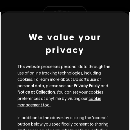
類型：
策略
查看更多
PC 條件:
你需有 Ubisoft 帳號並安裝 Ubisoft Connect 應用程式方可
遊玩此內容。
其他內容
We value your
© 2019–2024 Ubisoft Entertainment. All Rights Reserved.
Anno 1800, Ubisoft, and the Ubisoft logo are registered or
privacy
DLC
《美麗新世界 1800》
unregistered trademarks of Ubisoft Entertainment in the
US and/or other countries. Anno is a registered or
蒸氣龐克組合包
unregistered trademark of Ubisoft GmbH in the US and/or
S$ 7
This website processes personal data through the
other countries.
use of online tracking technologies, including
cookies. To learn more about Ubisoft's use of
personal data, please see our
Privacy Policy
and
DLC
《Anno 1800》
Notice at Collection
. You can set your cookies
港灣風情
preferences at anytime by visiting our
cookie
management tool.
S$ 9
您是简体中文用户？
In addition to the above, by clicking the “accept”
button below you specifically consent to sharing
DLC
《美麗新世界 1800》