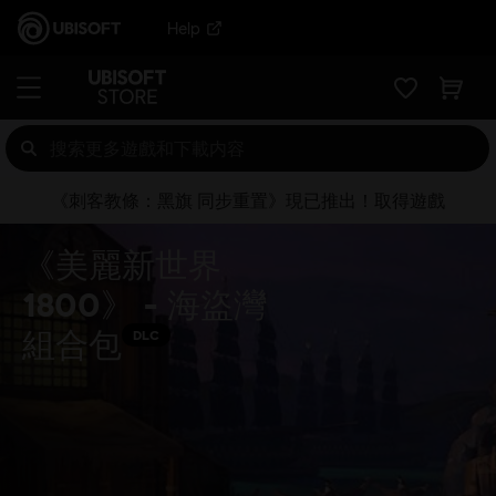
Help
《刺客教條：黑旗 同步重置》現已推出！取得遊戲
《美麗新世界
1800》 - 海盜灣
組合包
DLC