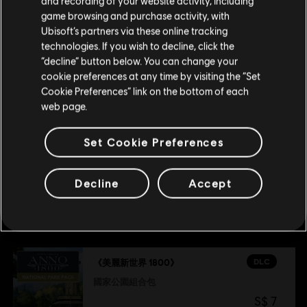
请您访问我们的简体中文商店来完成购买
and recording of your website activity, including
game browsing and purchase activity, with
新世界崛起
Ubisoft’s partners via these online tracking
S$ 20
technologies. If you wish to decline, click the
留在此商店
“decline” button below. You can change your
cookie preferences at any time by visiting the “Set
重新选择您的商店
Cookie Preferences” link on the bottom of each
DLC
美麗新世界 1800
web page.
假期組合包
S$ 5
Set Cookie Preferences
Decline
Accept
推薦
DLC
《美麗新世界 1800》
國家公園組合包
S$ 7