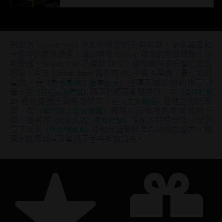
到官方 Ubisoft Store 找到你喜愛的所有英雄。全新產品和
一整年的驚喜優惠，讓你享受 Ubisoft 帶來的極致體驗！從
新遊戲、Season Pass 乃至於 DLC，讓你獲得最完整的遊戲
體驗。官方 Ubisoft Store 為你在 PC 平臺上準備了最精彩的
冒險。在
《刺客教條：維京紀元》
裡寫下屬於你的維京傳
奇、在
《芬尼克斯傳說》
裡深刻體驗希臘神話、在
《全境封鎖
2》
裡化身國土戰略局特工、在
《工人物語》
裡建立你的聚
落、在
《看門狗：自由軍團》
裡隨心所欲地駭進倫敦的一
切，或者在
《虹彩六號：圍攻行動》
裡加入特種部隊。也別
忘了深入
《極地戰嚎 6》
裡現代遊擊隊革命的殘酷世界，將
國家從獨裁者及其兒子手中解放出來。