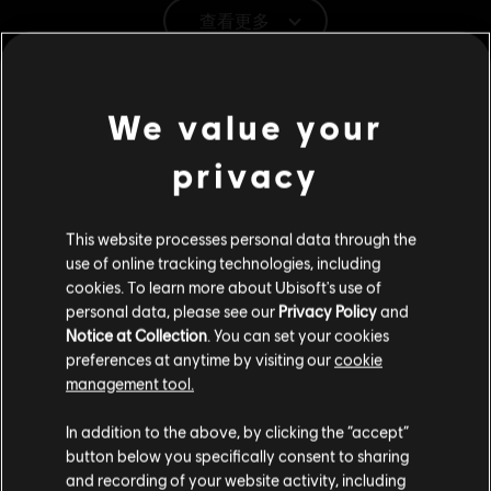
查看更多
類型：
策略
PC 條件:
你需有 Ubisoft 帳號並安裝 Ubisoft Connect 應用程式方可
其他內容
遊玩此內容。
We value your
DLC
《美麗新世界 1800》 - 行人區組合包
privacy
© 2022 Ubisoft Entertainment. All Rights Reserved. Anno 1800™, Ubisoft and the Ubisoft
logo are registered or unregistered trademarks of Ubisoft Entertainment in the US
行人區組合包
and/or other countries.
S$ 7
This website processes personal data through the
use of online tracking technologies, including
cookies. To learn more about Ubisoft's use of
personal data, please see our
Privacy Policy
and
DLC
《美麗新世界 1800》
Notice at Collection
. You can set your cookies
外觀組合包同捆 2
preferences at anytime by visiting our
cookie
S$ 55
management tool.
您是简体中文用户？
In addition to the above, by clicking the “accept”
button below you specifically consent to sharing
DLC
《美麗新世界 1800》
请您访问我们的简体中文商店来完成购买
and recording of your website activity, including