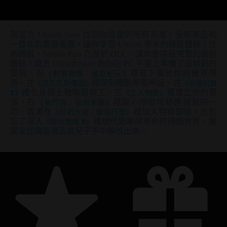
到官方 Ubisoft Store 找到你喜愛的所有英雄。全新產品和
一整年的驚喜優惠，讓你享受 Ubisoft 帶來的極致體驗！從
新遊戲、Season Pass 乃至於 DLC，讓你獲得最完整的遊戲
體驗。官方 Ubisoft Store 為你在 PC 平臺上準備了最精彩的
冒險。在
《刺客教條：維京紀元》
裡寫下屬於你的維京傳
奇、在
《芬尼克斯傳說》
裡深刻體驗希臘神話、在
《全境封鎖
2》
裡化身國土戰略局特工、在
《工人物語》
裡建立你的聚
落、在
《看門狗：自由軍團》
裡隨心所欲地駭進倫敦的一
切，或者在
《虹彩六號：圍攻行動》
裡加入特種部隊。也別
忘了深入
《極地戰嚎 6》
裡現代遊擊隊革命的殘酷世界，將
國家從獨裁者及其兒子手中解放出來。