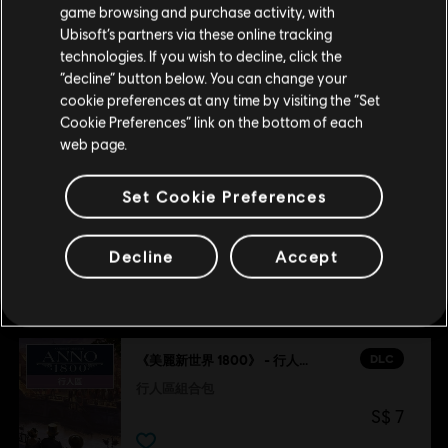
外觀組合包同捆
game browsing and purchase activity, with
S$ 33
Ubisoft’s partners via these online tracking
technologies. If you wish to decline, click the
留在此商店
“decline” button below. You can change your
cookie preferences at any time by visiting the “Set
重新选择您的商店
DLC
美麗新世界 1800
Cookie Preferences” link on the bottom of each
假期組合包
web page.
S$ 5
Set Cookie Preferences
Decline
Accept
推薦
DLC
《美麗新世界 1800》 - 行人區組合包
行人區組合包
S$ 7