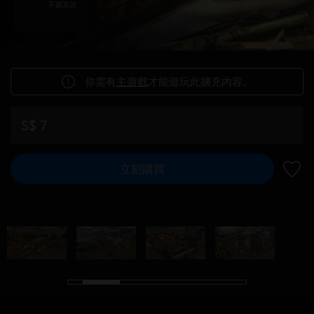
不當言語
你需有
主遊戲
才能遊玩此擴充內容。
S$ 7
立刻購買
新增